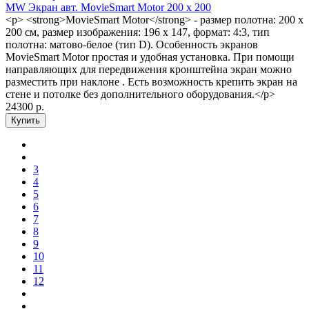
MW Экран авт. MovieSmart Motor 200 х 200
<p> <strong>MovieSmart Motor</strong> - размер полотна: 200 х
200 см, размер изображения: 196 x 147, формат: 4:3, тип
полотна: матово-белое (тип D). Особенность экранов
MovieSmart Motor простая и удобная установка. При помощи
направляющих для передвижения кронштейна экран можно
разместить при наклоне . Есть возможность крепить экран на
стене и потолке без дополнительного оборудования.</p>
24300 р.
3
4
5
6
7
8
9
10
11
12