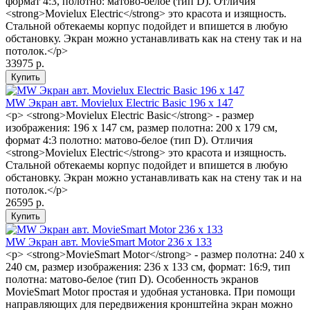
формат 4:3, полотно: матово-белое (тип D). Отличия
<strong>Movielux Electric</strong> это красота и изящность.
Стальной обтекаемы корпус подойдет и впишется в любую
обстановку. Экран можно устанавливать как на стену так и на
потолок.</p>
33975 р.
MW Экран авт. Movielux Electric Basic 196 x 147
<p> <strong>Movielux Electric Basic</strong> - размер
изображения: 196 x 147 см, размер полотна: 200 x 179 см,
формат 4:3 полотно: матово-белое (тип D). Отличия
<strong>Movielux Electric</strong> это красота и изящность.
Стальной обтекаемы корпус подойдет и впишется в любую
обстановку. Экран можно устанавливать как на стену так и на
потолок.</p>
26595 р.
MW Экран авт. MovieSmart Motor 236 x 133
<p> <strong>MovieSmart Motor</strong> - размер полотна: 240 х
240 см, размер изображения: 236 x 133 см, формат: 16:9, тип
полотна: матово-белое (тип D). Особенность экранов
MovieSmart Motor простая и удобная установка. При помощи
направляющих для передвижения кронштейна экран можно