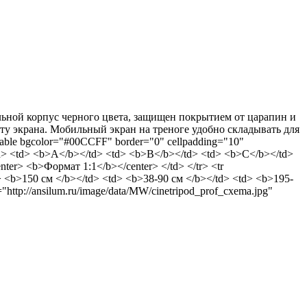
тальной корпус черного цвета, защищен покрытием от царапин и
у экрана. Мобильный экран на треноге удобно складывать для
able bgcolor="#00CCFF" border="0" cellpadding="10"
d> <td> <b>А</b></td> <td> <b>В</b></td> <td> <b>С</b></td>
ter> <b>Формат 1:1</b></center> </td> </tr> <tr
> <b>150 см </b></td> <td> <b>38-90 см </b></td> <td> <b>195-
"http://ansilum.ru/image/data/MW/cinetripod_prof_cxema.jpg"