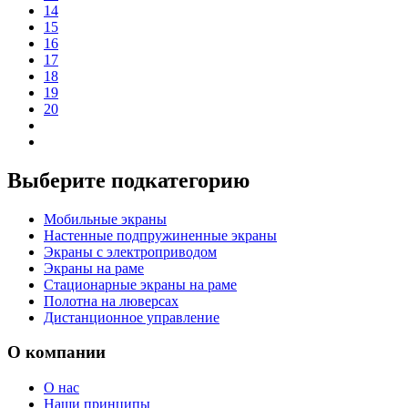
14
15
16
17
18
19
20
Выберите подкатегорию
Мобильные экраны
Настенные подпружиненные экраны
Экраны с электроприводом
Экраны на раме
Стационарные экраны на раме
Полотна на люверсах
Дистанционное управление
О компании
О нас
Наши принципы