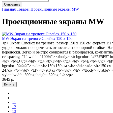
Главная
Товары
Проекционные экраны MW
Проекционные экраны MW
MW Экран на треноге Cineflex 150 x 150
<p> Экран Cineflex на треноге, размер 150 x 150 см, формат 1
ударов, можно поворачивать относительно опорной стойки. На
переноски, легко и быстро собирается и разбирается, компактн
cellspacing="1" width="100%"> <tbody> <tr bgcolor="#F5F5F5" 
<td> <b>D</b></td> <td> <b>F</b></td> <td> <b>E</b></td> <td> <
bgcolor="fafafa"> <td> <b>150х150 см </b></td> <td> <b>150 см 
247см </b></td> <td> <b>9,0 кг</b></td> </tr> </tbody> </table> 
style="width: 300px; height: 320px;" /></p>
3645 р.
11
12
13