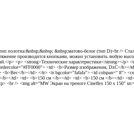
:1 тип полотна:&nbsp;&nbsp; &nbsp;матово-белое (тип D)<br /> С
тяжение производится кнопками, можно установить любую высот
ый.</p> <p> <strong>Технические характеристики</strong></p> <t
bordercolor="#FF0000"> <td> <b>Размер изображения, DxC</b></t
b>Вес</b></td> </tr> <tr bgcolor="fafafa"> <td colspan=" 8"> <cen
</b></td> <td> <b>150 см </b></td> <td> <b>150 см </b></td> <td
<p> <br /> <img alt="MW Экран на треноге Cineflex 150 x 150" src=