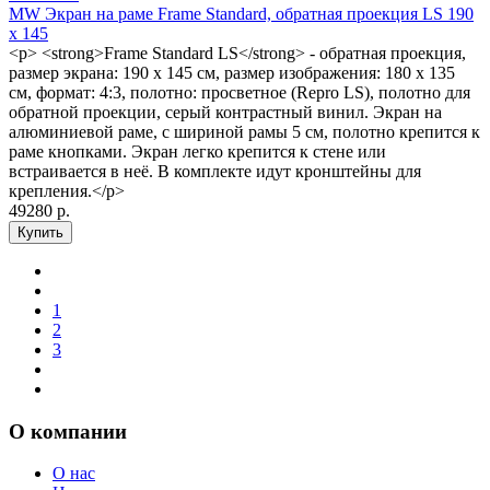
MW Экран на раме Frame Standard, обратная проекция LS 190
х 145
<p> <strong>Frame Standard LS</strong> - обратная проекция,
размер экрана: 190 х 145 см, размер изображения: 180 x 135
см, формат: 4:3, полотно: просветное (Repro LS), полотно для
обратной проекции, серый контрастный винил. Экран на
алюминиевой раме, с шириной рамы 5 см, полотно крепится к
раме кнопками. Экран легко крепится к стене или
встраивается в неё. В комплекте идут кронштейны для
крепления.</p>
49280 р.
1
2
3
О компании
О нас