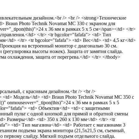
лекательным дизайном.<br /> <br /> <strong>Технические
<td> Braun Photo Technik Novamat MС 330 с экраном для
r="_tipon(this)">24 х 36 мм в рамках 5 х 5 см</span></td> </tr>
авления.</td> </tr> <tr bgcolor="fafafa"> <td> Тип
</td> </tr> <tr bgcolor="fafafa"> <td> Вес</td> <td> 4,5 кг</td>
td> Проекция на встроенный монитор с диагональю 30 см.
 (регулировка высоты ножек). Защита от замятия слайда.
 охлаждения, защита от перегрева.</td> </tr> </tbody>
сальный, с красивым дизайном.<br /> <br />
"> <td> Модель</td> <td> Braun Photo Technik Novamat MC 350 с
)" onmouseover="_tipon(this)">24 х 36 мм в рамках 5 х 5
color="fafafa"> <td> Объектив</td> <td> с защитными
ционный пульт с одной кнопкой для прямой и обратной смены
td> Размеры</td> <td> 350 x 260 x 130 мм</td> </tr> <tr
fafafa"> <td> Тип магазина</td> <td> Работает с магазинами 3
еханизм подъема экрана монитора (21,5х21,5 см, съемный,
по первому слайду. Мягкий подъем отдельного слайда.