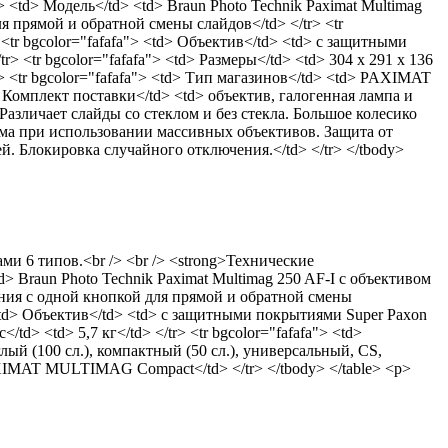
> <td> Модель</td> <td> Braun Photo Technik Paximat Multimag
я прямой и обратной смены слайдов</td> </tr> <tr
<tr bgcolor="fafafa"> <td> Объектив</td> <td> с защитными
r> <tr bgcolor="fafafa"> <td> Размеры</td> <td> 304 x 291 x 136
</tr> <tr bgcolor="fafafa"> <td> Тип магазинов</td> <td> PAXIMAT
d> Комплект поставки</td> <td> объектив, галогенная лампа и
азличает слайды со стеклом и без стекла. Большое колесико
ма при использовании массивных объективов. Защита от
. Блокировка случайного отключения.</td> </tr> </tbody>
ми 6 типов.<br /> <br /> <strong>Технические
td> Braun Photo Technik Paximat Multimag 250 AF-I с объективом
ления с одной кнопкой для прямой и обратной смены
"> <td> Объектив</td> <td> с защитными покрытиями Super Paxon
</td> <td> 5,7 кг</td> </tr> <tr bgcolor="fafafa"> <td>
глый (100 сл.), компактный (50 сл.), универсальный, СS,
PAXIMAT MULTIMAG Compact</td> </tr> </tbody> </table> <p>