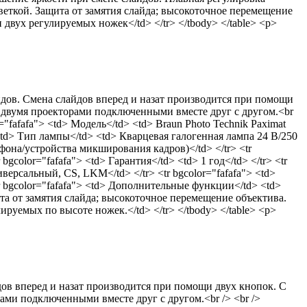
веткой. Защита от замятия слайда; высокоточное перемещение
вух регулируемых ножек</td> </tr> </tbody> </table> <p>
йдов. Смена слайдов вперед и назат производится при помощи
м двумя проекторами подключенными вместе друг с другом.<br
="fafafa"> <td> Модель</td> <td> Braun Photo Technik Paximat
> <td> Тип лампы</td> <td> Кварцевая галогенная лампа 24 В/250
офона/устройства микширования кадров)</td> </tr> <tr
 bgcolor="fafafa"> <td> Гарантия</td> <td> 1 год</td> </tr> <tr
версальный, СS, LKM</td> </tr> <tr bgcolor="fafafa"> <td>
bgcolor="fafafa"> <td> Дополнительные функции</td> <td>
та от замятия слайда; высокоточное перемещение объектива.
уемых по высоте ножек.</td> </tr> </tbody> </table> <p>
дов вперед и назат производится при помощи двух кнопок. С
ами подключенными вместе друг с другом.<br /> <br />