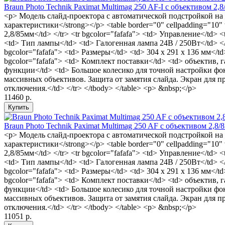
Braun Photo Technik Paximat Multimag 250 AF-I с объективом 2,
<p> Модель слайд-проектора с автоматической подстройкой на 
характеристики</strong></p> <table border="0" cellpadding="10"
2,8/85мм</td> </tr> <tr bgcolor="fafafa"> <td> Управление</td
<td> Тип лампы</td> <td> Галогенная лампа 24В / 250Вт</td> </t
bgcolor="fafafa"> <td> Размеры</td> <td> 304 x 291 x 136 мм</td> 
bgcolor="fafafa"> <td> Комплект поставки</td> <td> объектив
функции</td> <td> Большое колесико для точной настройки фо
массивных объективов. Защита от замятия слайда. Экран для 
отключения.</td> </tr> </tbody> </table> <p> &nbsp;</p>
11460 р.
Braun Photo Technik Paximat Multimag 250 AF с объективом 2,8/
<p> Модель слайд-проектора с автоматической подстройкой на 
характеристики</strong></p> <table border="0" cellpadding="10"
2,8/85мм</td> </tr> <tr bgcolor="fafafa"> <td> Управление</td
<td> Тип лампы</td> <td> Галогенная лампа 24В / 250Вт</td> </t
bgcolor="fafafa"> <td> Размеры</td> <td> 304 x 291 x 136 мм</td> 
bgcolor="fafafa"> <td> Комплект поставки</td> <td> объектив
функции</td> <td> Большое колесико для точной настройки фо
массивных объективов. Защита от замятия слайда. Экран для 
отключения.</td> </tr> </tbody> </table> <p> &nbsp;</p>
11051 р.