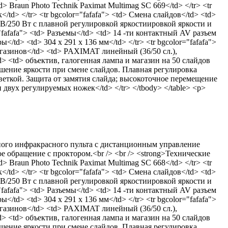
> Braun Photo Technik Paximat Multimag SC 669</td> </tr> <tr
d> </tr> <tr bgcolor="fafafa"> <td> Смена слайдов</td> <td>
24 В/250 Вт с плавной регулировкой яркостиировкой яркости и
="fafafa"> <td> Разъемы</td> <td> 14 -ти контактный AV разъем
td> <td> 304 x 291 x 136 мм</td> </tr> <tr bgcolor="fafafa">
п магазинов</td> <td> PAXIMAT линейный (36/50 сл.),
td> <td> объектив, галогенная лампа и магазин на 50 слайдов
ение яркости при смене слайдов. Плавная регулировка
веткой. Защита от замятия слайда; высокоточное перемещение
вух регулируемых ножек</td> </tr> </tbody> </table> <p>
ого инфракрасного пульта с дистанционным управление
 обращение с проктором.<br /> <br /> <strong>Технические
> Braun Photo Technik Paximat Multimag SC 668</td> </tr> <tr
d> </tr> <tr bgcolor="fafafa"> <td> Смена слайдов</td> <td>
24 В/250 Вт с плавной регулировкой яркостиировкой яркости и
="fafafa"> <td> Разъемы</td> <td> 14 -ти контактный AV разъем
td> <td> 304 x 291 x 136 мм</td> </tr> <tr bgcolor="fafafa">
п магазинов</td> <td> PAXIMAT линейный (36/50 сл.),
td> <td> объектив, галогенная лампа и магазин на 50 слайдов
ение яркости при смене слайдов. Плавная регулировка