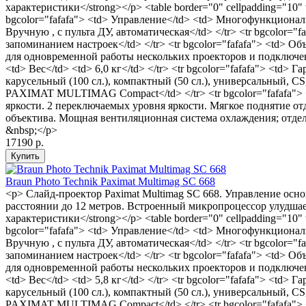
характеристики</strong></p> <table border="0" cellpadding="10" 
bgcolor="fafafa"> <td> Управление</td> <td> Многофункциональ
Вручную , с пульта ДУ, автоматическая</td> </tr> <tr bgcolor=
запоминанием настроек</td> </tr> <tr bgcolor="fafafa"> <td> Об
для одновременной работы нескольких проекторов и подключения 
<td> Вес</td> <td> 6,0 кг</td> </tr> <tr bgcolor="fafafa"> <td> 
карусельный (100 сл.), компактный (50 сл.), универсальный, СS
PAXIMAT MULTIMAG Compact</td> </tr> <tr bgcolor="fafafa">
яркости. 2 переключаемых уровня яркости. Мягкое поднятие от
объектива. Мощная вентиляционная система охлаждения; отделе
&nbsp;</p>
17190 р.
Braun Photo Technik Paximat Multimag SC 668
<p> Слайд-проектор Paximat Multimag SC 668. Управление о
расстоянии до 12 метров. Встроенный микропроцессор улудшает
характеристики</strong></p> <table border="0" cellpadding="10" 
bgcolor="fafafa"> <td> Управление</td> <td> Многофункциональ
Вручную , с пульта ДУ, автоматическая</td> </tr> <tr bgcolor=
запоминанием настроек</td> </tr> <tr bgcolor="fafafa"> <td> Об
для одновременной работы нескольких проекторов и подключения 
<td> Вес</td> <td> 5,8 кг</td> </tr> <tr bgcolor="fafafa"> <td> 
карусельный (100 сл.), компактный (50 сл.), универсальный, СS
PAXIMAT MULTIMAG Compact</td> </tr> <tr bgcolor="fafafa">