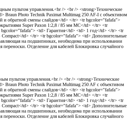
дным пультом управления.<br /> <br /> <strong>Технические
td> Braun Photo Technik Paximat Multimag 250 AF-I с объективом
 и обратной смены слайдов</td> </tr> <tr bgcolor="fafafa">
крытиями Super Paxon 1:2,8 / 85 мм MC</td> </tr> <tr
 bgcolor="fafafa"> <td> Гарантия</td> <td> 1 год</td> </tr> <tr
ompact</td> </tr> <tr bgcolor="fafafa"> <td> Дополнительные
правляющая на подшипниках, необходима при использовании
я переноски. Отделение для кабелей Блокировка случайного
ым пультом управления.<br /> <br /> <strong>Технические
td> Braun Photo Technik Paximat Multimag 250 AF с объективом
 и обратной смены слайдов</td> </tr> <tr bgcolor="fafafa">
крытиями Super Paxon 1:2,8 / 85 мм MC</td> </tr> <tr
 bgcolor="fafafa"> <td> Гарантия</td> <td> 1 год</td> </tr> <tr
ompact</td> </tr> <tr bgcolor="fafafa"> <td> Дополнительные
правляющая на подшипниках, необходима при использовании
я переноски. Отделение для кабелей Блокировка случайного