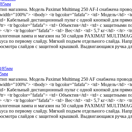
8/85мм
тип магазина. Модель Paximat Multimag 250 AF-I снабжена прово
 width="100%"> <tbody> <tr bgcolor="fafafa"> <td> Модель</td> <
> <td> Кабельный дистанционный пульт с одной кнопкой для прямой
r> <tr bgcolor="fafafa"> <td> Объектив</td> <td> с защитными по
</tr> <tr bgcolor="fafafa"> <td> Вес</td> <td> 5,7 кг</td> </tr> <tr
, галогенная лампа и магазин на 50 слайдов PAXIMAT MULTIMAG C
куса по первому слайду. Мягкий подъем отдельного слайда. На
просмотра слайдов с защитной крышкой. Выдвигающаяся ручка дл
85мм
тип магазина. Модель Paximat Multimag 250 AF снабжена проводн
 width="100%"> <tbody> <tr bgcolor="fafafa"> <td> Модель</td> <
> <td> Кабельный дистанционный пульт с одной кнопкой для прямой
r> <tr bgcolor="fafafa"> <td> Объектив</td> <td> с защитными по
</tr> <tr bgcolor="fafafa"> <td> Вес</td> <td> 5,7 кг</td> </tr> <tr
, галогенная лампа и магазин на 50 слайдов PAXIMAT MULTIMAG C
куса по первому слайду. Мягкий подъем отдельного слайда. На
просмотра слайдов с защитной крышкой. Выдвигающаяся ручка дл