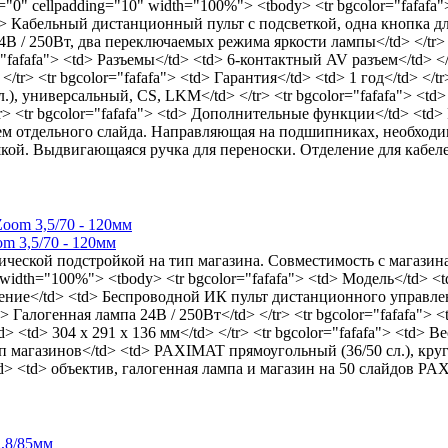
"0" cellpadding="10" width="100%"> <tbody> <tr bgcolor="fafafa"
<td> Кабельный дистанционный пульт с подсветкой, одна кнопка дл
4В / 250Вт, два переключаемых режима яркости лампы</td> </tr> 
"fafafa"> <td> Разъемы</td> <td> 6-контактный AV разъем</td> </t
d> </tr> <tr bgcolor="fafafa"> <td> Гарантия</td> <td> 1 год</td> 
л.), универсальный, СS, LKM</td> </tr> <tr bgcolor="fafafa"> <t
tr bgcolor="fafafa"> <td> Дополнительные функции</td> <td> Р
ем отдельного слайда. Направляющая на подшипниках, необходи
кой. Выдвигающаяся ручка для переноски. Отделение для кабелей
om 3,5/70 - 120мм
ической подстройкой на тип магазина. Совместимость с магазина
 width="100%"> <tbody> <tr bgcolor="fafafa"> <td> Модель</td> <
равление</td> <td> Беспроводной ИК пульт дистанционного управ
td> Галогенная лампа 24В / 250Вт</td> </tr> <tr bgcolor="fafafa
> <td> 304 x 291 x 136 мм</td> </tr> <tr bgcolor="fafafa"> <td> Вес
 Тип магазинов</td> <td> PAXIMAT прямоугольный (36/50 сл.), кру
/td> <td> объектив, галогенная лампа и магазин на 50 слайдов 