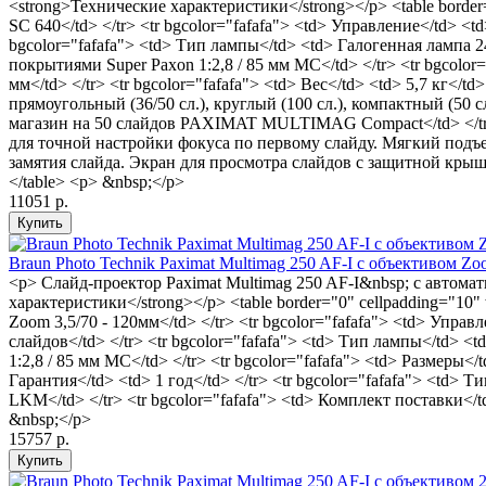
<strong>Технические характеристики</strong></p> <table border=
SC 640</td> </tr> <tr bgcolor="fafafa"> <td> Управление</td> 
bgcolor="fafafa"> <td> Тип лампы</td> <td> Галогенная лампа 2
покрытиями Super Paxon 1:2,8 / 85 мм MC</td> </tr> <tr bgcolor=
мм</td> </tr> <tr bgcolor="fafafa"> <td> Вес</td> <td> 5,7 кг</t
прямоугольный (36/50 сл.), круглый (100 сл.), компактный (50 с
магазин на 50 слайдов PAXIMAT MULTIMAG Compact</td> </tr> <
для точной настройки фокуса по первому слайду. Мягкий подъ
замятия слайда. Экран для просмотра слайдов с защитной крыш
</table> <p> &nbsp;</p>
11051 р.
Braun Photo Technik Paximat Multimag 250 AF-I с объективом Zo
<p> Слайд-проектор Paximat Multimag 250 AF-I&nbsp; с автомат
характеристики</strong></p> <table border="0" cellpadding="10"
Zoom 3,5/70 - 120мм</td> </tr> <tr bgcolor="fafafa"> <td> Уп
слайдов</td> </tr> <tr bgcolor="fafafa"> <td> Тип лампы</td> <
1:2,8 / 85 мм MC</td> </tr> <tr bgcolor="fafafa"> <td> Размеры</td
Гарантия</td> <td> 1 год</td> </tr> <tr bgcolor="fafafa"> <td>
LKM</td> </tr> <tr bgcolor="fafafa"> <td> Комплект поставки<
&nbsp;</p>
15757 р.