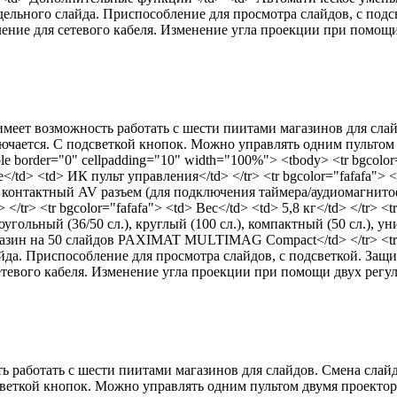
дельного слайда. Приспособление для просмотра слайдов, с подс
ние для сетевого кабеля. Изменение угла проекции при помощи д
 имеет возможность работать с шести пиитами магазинов для сла
ключается. С подсветкой кнопок. Можно управлять одним пульто
le border="0" cellpadding="10" width="100%"> <tbody> <tr bgcolor
ие</td> <td> ИК пульт управления</td> </tr> <tr bgcolor="fafafa"
 -ти контактный AV разъем (для подключения таймера/аудиомагнит
</tr> <tr bgcolor="fafafa"> <td> Вес</td> <td> 5,8 кг</td> </tr> <tr
ольный (36/50 сл.), круглый (100 сл.), компактный (50 сл.), уни
агазин на 50 слайдов PAXIMAT MULTIMAG Compact</td> </tr> <tr 
йда. Приспособление для просмотра слайдов, с подсветкой. Защи
евого кабеля. Изменение угла проекции при помощи двух регулир
ь работать с шести пиитами магазинов для слайдов. Смена слай
светкой кнопок. Можно управлять одним пультом двумя проектор