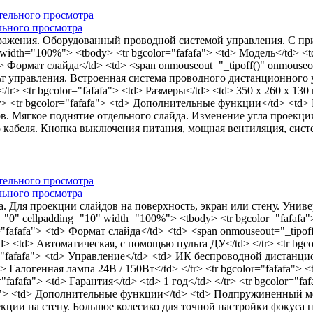
льного просмотра
ажения. Оборудованный проводной системой управления. С прив
" width="100%"> <tbody> <tr bgcolor="fafafa"> <td> Модель</td> 
> Формат слайда</td> <td> <span onmouseout="_tipoff()" onmouseove
ьт управления. Встроенная система проводного дистанционного упр
> <tr bgcolor="fafafa"> <td> Размеры</td> <td> 350 x 260 x 130 мм
 </tr> <tr bgcolor="fafafa"> <td> Дополнительные функции</td> <
. Mягкое поднятие отдельного слайда. Изменение угла проекции
кабеля. Кнопка выключения питания, мощная вентиляция, система
льного просмотра
. Для проекции слайдов на поверхность, экран или стену. Универ
="0" cellpadding="10" width="100%"> <tbody> <tr bgcolor="fafafa
"fafafa"> <td> Формат слайда</td> <td> <span onmouseout="_tipoff(
/td> <td> Автоматическая, с помощью пульта ДУ</td> </tr> <tr bg
or="fafafa"> <td> Управление</td> <td> ИК беспроводной дистан
> Галогенная лампа 24В / 150Вт</td> </tr> <tr bgcolor="fafafa"> <
r="fafafa"> <td> Гарантия</td> <td> 1 год</td> </tr> <tr bgcolor="
afa"> <td> Дополнительные функции</td> <td> Подпружиненный м
екции на стену. Большое колесико для точной настройки фокуса 