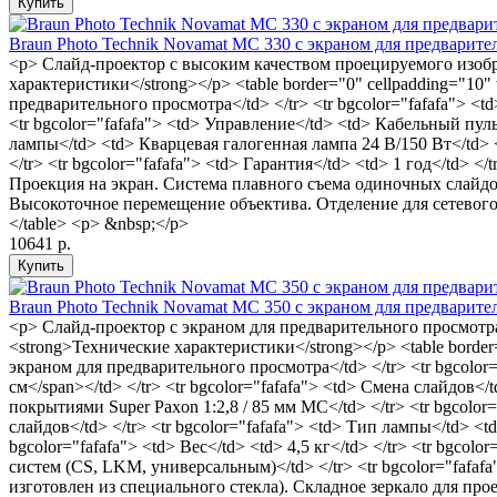
Braun Photo Technik Novamat MС 330 с экраном для предварите
<p> Слайд-проектор с высоким качеством проецируемого изобр
характеристики</strong></p> <table border="0" cellpadding="10
предварительного просмотра</td> </tr> <tr bgcolor="fafafa"> <td
<tr bgcolor="fafafa"> <td> Управление</td> <td> Кабельный пул
лампы</td> <td> Кварцевая галогенная лампа 24 В/150 Вт</td> </tr
</tr> <tr bgcolor="fafafa"> <td> Гарантия</td> <td> 1 год</td>
Проекция на экран. Система плавного съема одиночных слайдов
Высокоточное перемещение объектива. Отделение для сетевого 
</table> <p> &nbsp;</p>
10641 р.
Braun Photo Technik Novamat MC 350 с экраном для предварите
<p> Слайд-проектор с экраном для предварительного просмотра
<strong>Технические характеристики</strong></p> <table border
экраном для предварительного просмотра</td> </tr> <tr bgcolor=
см</span></td> </tr> <tr bgcolor="fafafa"> <td> Смена слайдов<
покрытиями Super Paxon 1:2,8 / 85 мм MC</td> </tr> <tr bgcol
слайдов</td> </tr> <tr bgcolor="fafafa"> <td> Тип лампы</td> <td
bgcolor="fafafa"> <td> Вес</td> <td> 4,5 кг</td> </tr> <tr bgcolo
систем (CS, LKM, универсальным)</td> </tr> <tr bgcolor="faf
изготовлен из специального стекла). Складное зеркало для про