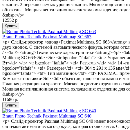
яркости. 2 переключаемых уровня яркости. Мягкое поднятие от
объектива. Мощная вентиляционная система охлаждения; отделе
&nbsp;</p>
12552 р.
Braun Photo Technik Paximat Multimag SC 663
<p> Слайд-проектор <strong>Paximat Multimag SC 663</strong>
двух кнопок. С системой автоматического фокуса, которая от
/> <br /> <strong>Технические характеристики</strong></p> <tab
Multimag SC 663</td> </tr> <tr bgcolor="fafafa"> <td> Управлен
Вт</td> </tr> <tr bgcolor="fafafa"> <td> Разъемы</td> <td> 14
bgcolor="fafafa"> <td> Размеры</td> <td> 304 x 291 x 136 мм</td> 
bgcolor="fafafa"> <td> Тип магазинов</td> <td> PAXIMAT прямоуг
Комплект поставки</td> <td> объектив, галогенная лампа и м
Плавная регулировка яркости. Мягкое поднятие отдельного сла
Мощная вентиляционная система охлаждения; отделение для сет
&nbsp;</p>
11686 р.
Braun Photo Technik Paximat Multimag SC 640
<p> Слайд-проектор Paximat Multimag SC 640 имеет возможност
системой автоматического фокуса, которая отключается. С под