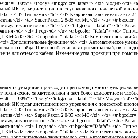
width="100%"> <tbody> <tr bgcolor="fafafa"> <td> Модель</td> <td
ный ИК пульт дистанционного управления с подсветкой кнопок</t
"fafafa"> <td> Тип лампы</td> <td> Кварцевая галогенная лампа 
ъектив</td> <td> Super Paxon 2,8/85 мм MC</td> </tr> <tr bgcolor
аудиомагнитофона</td> </tr> <tr bgcolor="fafafa"> <td> Размеры</
Гарантия</td> <td> 1 год</td> </tr> <tr bgcolor="fafafa"> <td> Ти
, LKM</td> </tr> <tr bgcolor="fafafa"> <td> Комплект поставки</
 <td> Дополнительные функции</td> <td> Автоматическое уменьш
дельного слайда. Приспособление для просмотра слайдов, с подс
ние для сетевого кабеля. Изменение угла проекции при помощи д
сновными функциями происходит при помощи многофункциональн
 технические характеристики и дает более комфортное и удобное
width="100%"> <tbody> <tr bgcolor="fafafa"> <td> Модель</td> <td
ный ИК пульт дистанционного управления с подсветкой кнопок</t
"fafafa"> <td> Тип лампы</td> <td> Кварцевая галогенная лампа 
ъектив</td> <td> Super Paxon 2,8/85 мм MC</td> </tr> <tr bgcolor
аудиомагнитофона</td> </tr> <tr bgcolor="fafafa"> <td> Размеры</
Гарантия</td> <td> 1 год</td> </tr> <tr bgcolor="fafafa"> <td> Ти
, LKM</td> </tr> <tr bgcolor="fafafa"> <td> Комплект поставки</
 <td> Дополнительные функции</td> <td> Автоматическое уменьш