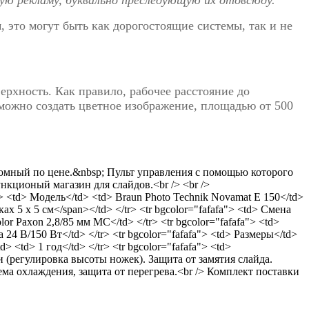
это могут быть как дорогостоящие системы, так и не
ерхность. Как правило, рабочее расстояние до
можно создать цветное изображение, площадью от 500
омный по цене.&nbsp; Пульт управления с помощью которого
кционый магазин для слайдов.<br /> <br />
> <td> Модель</td> <td> Braun Photo Technik Novamat E 150</td>
ах 5 х 5 см</span></td> </tr> <tr bgcolor="fafafa"> <td> Смена
r Paxon 2,8/85 мм MC</td> </tr> <tr bgcolor="fafafa"> <td>
24 В/150 Вт</td> </tr> <tr bgcolor="fafafa"> <td> Размеры</td>
d> <td> 1 год</td> </tr> <tr bgcolor="fafafa"> <td>
(регулировка высоты ножек). Защита от замятия слайда.
ма охлаждения, защита от перегрева.<br /> Комплект поставки