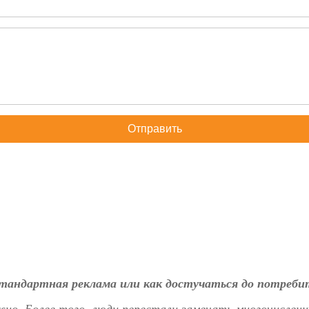
Отправить
тандартная реклама или как достучаться до потреби
но. Более того, люди перестали замечать многочисленн