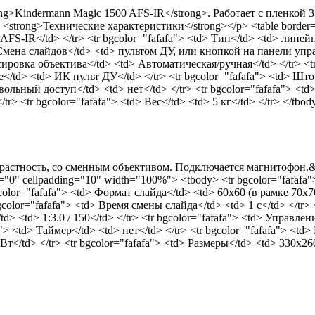
ng>Kindermann Magic 1500 AFS-IR</strong>. Работает с пленкой
strong>Технические характеристики</strong></p> <table border=
FS-IR</td> </tr> <tr bgcolor="fafafa"> <td> Тип</td> <td> линейн
d> Смена слайдов</td> <td> пультом ДУ, или кнопкой на панели упра
кусировка объектива</td> <td> Автоматическая/ручная</td> </tr> <t
е</td> <td> ИК пульт ДУ</td> </tr> <tr bgcolor="fafafa"> <td> Штор
звольный доступ</td> <td> нет</td> </tr> <tr bgcolor="fafafa"> <t
r> <tr bgcolor="fafafa"> <td> Вес</td> <td> 5 кг</td> </tr> </tbo
растность, со сменным объективом. Подключается магнитофон.&nbs
"0" cellpadding="10" width="100%"> <tbody> <tr bgcolor="fafafa">
color="fafafa"> <td> Формат слайда</td> <td> 60x60 (в рамке 70х70
color="fafafa"> <td> Время смены слайда</td> <td> 1 c</td> </tr>
d> <td> 1:3.0 / 150</td> </tr> <tr bgcolor="fafafa"> <td> Управле
"> <td> Таймер</td> <td> нет</td> </tr> <tr bgcolor="fafafa"> <td
</td> </tr> <tr bgcolor="fafafa"> <td> Размеры</td> <td> 330х260х