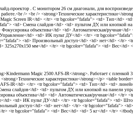
лайд-проектор . С монитором 26 см диагонали, для воспроизведе
аботе.<br /> <br /> <strong>Технические характеристики</strong
Magic Screen IR</td> </tr> <tr bgcolor="fafafa"> <td> Тип</td> <t
fafafa"> <td> Смена слайдов</td> <td> пультом ДУ, или кнопкой на
td> Фокусировка объектива</td> <td> Автоматическая/ручная</td> </
 Управление</td> <td> ИК пульт ДУ</td> </tr> <tr bgcolor="fafafa"
lor="fafafa"> <td> Произвольный доступ</td> <td> нет</td> </tr> <
d> 325x270x150 мм</td> </tr> <tr bgcolor="fafafa"> <td> Вес</td> <
ng>Kindermann Magic 2500 AFS-IR</strong>. Работает с пленкой
strong>Технические характеристики</strong></p> <table border=
FS-IR</td> </tr> <tr bgcolor="fafafa"> <td> Тип</td> <td> линейн
d> Смена слайдов</td> <td> пультом ДУ, или кнопкой на панели упра
кусировка объектива</td> <td> Автоматическая/ручная</td> </tr> <t
е</td> <td> ИК пульт ДУ</td> </tr> <tr bgcolor="fafafa"> <td> Штор
звольный доступ</td> <td> нет</td> </tr> <tr bgcolor="fafafa"> <t
r> <tr bgcolor="fafafa"> <td> Вес</td> <td> 5 кг</td> </tr> </tbo