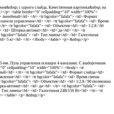
ния&nbsp; с одного слайда. Качественная картинка&nbsp; на
></p> <table border="0" cellpadding="10" width="100%">
d> линейный</td> </tr> <tr bgcolor="fafafa"> <td> Формат
 панели управления</td> </tr> <tr bgcolor="fafafa"> <td> Время
tr> <tr bgcolor="fafafa"> <td> Объектив</td> <td> 1:2.8 / 60
> <td> Шторка-автомат</td> <td> да</td> </tr> <tr
tr bgcolor="fafafa"> <td> Тип лампы</td> <td> Галогенная
td> 5 кг</td> </tr> </tbody> </table> <p> &nbsp;</p>
 35-мм. Пуль управления оснащен 4 каналами. С выборочным
"0" cellpadding="10" width="100%"> <tbody> <tr
ый</td> </tr> <tr bgcolor="fafafa"> <td> Формат слайда</td>
вления</td> </tr> <tr bgcolor="fafafa"> <td> Время смены
r bgcolor="fafafa"> <td> Объектив</td> <td> 1:2.8 / 90 (возможна
ка-автомат</td> <td> да</td> </tr> <tr bgcolor="fafafa"> <td>
d> Тип лампы</td> <td> Галогенная 24В/150 Вт</td> </tr> <tr
dy> </table> <p> &nbsp;</p>