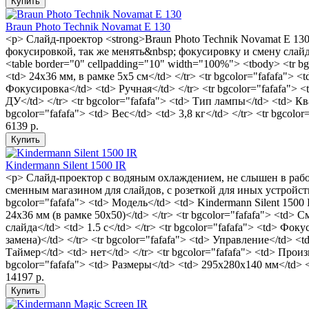
Braun Photo Technik Novamat E 130
<p> Слайд-проектор <strong>Braun Photo Technik Novamat E 13
фокусировкой, так же менять&nbsp; фокусировку и смену слайдо
<table border="0" cellpadding="10" width="100%"> <tbody> <tr bg
<td> 24х36 мм, в рамке 5х5 см</td> </tr> <tr bgcolor="fafafa">
Фокусировка</td> <td> Ручная</td> </tr> <tr bgcolor="fafafa"> 
ДУ</td> </tr> <tr bgcolor="fafafa"> <td> Тип лампы</td> <td> Ква
bgcolor="fafafa"> <td> Вес</td> <td> 3,8 кг</td> </tr> <tr bgcolo
6139 р.
Kindermann Silent 1500 IR
<p> Слайд-проектор с водяным охлаждением, не слышен в рабо
сменным магазином для слайдов, с розеткой для иных устройств
bgcolor="fafafa"> <td> Модель</td> <td> Kindermann Silent 1500 
24х36 мм (в рамке 50х50)</td> </tr> <tr bgcolor="fafafa"> <td>
слайда</td> <td> 1.5 c</td> </tr> <tr bgcolor="fafafa"> <td> Фо
замена)</td> </tr> <tr bgcolor="fafafa"> <td> Управление</td> <t
Таймер</td> <td> нет</td> </tr> <tr bgcolor="fafafa"> <td> Прои
bgcolor="fafafa"> <td> Размеры</td> <td> 295x280x140 мм</td> </t
14197 р.