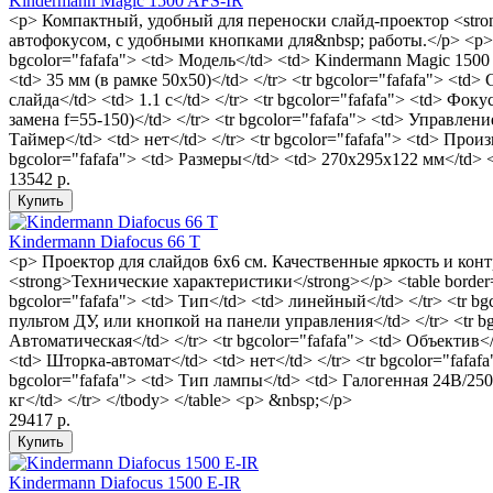
Kindermann Magic 1500 AFS-IR
<p> Компактный, удобный для переноски слайд-проектор <stro
автофокусом, с удобными кнопками для&nbsp; работы.</p> <p> <
bgcolor="fafafa"> <td> Модель</td> <td> Kindermann Magic 1500 A
<td> 35 мм (в рамке 50х50)</td> </tr> <tr bgcolor="fafafa"> <t
слайда</td> <td> 1.1 c</td> </tr> <tr bgcolor="fafafa"> <td> Фо
замена f=55-150)</td> </tr> <tr bgcolor="fafafa"> <td> Управлени
Таймер</td> <td> нет</td> </tr> <tr bgcolor="fafafa"> <td> Прои
bgcolor="fafafa"> <td> Размеры</td> <td> 270х295х122 мм</td> </t
13542 р.
Kindermann Diafocus 66 T
<p> Проектор для слайдов 6х6 см. Качественные яркость и конт
<strong>Технические характеристики</strong></p> <table border=
bgcolor="fafafa"> <td> Тип</td> <td> линейный</td> </tr> <tr bg
пультом ДУ, или кнопкой на панели управления</td> </tr> <tr bg
Автоматическая</td> </tr> <tr bgcolor="fafafa"> <td> Объектив</t
<td> Шторка-автомат</td> <td> нет</td> </tr> <tr bgcolor="fafafa
bgcolor="fafafa"> <td> Тип лампы</td> <td> Галогенная 24В/250Вт
кг</td> </tr> </tbody> </table> <p> &nbsp;</p>
29417 р.
Kindermann Diafocus 1500 E-IR