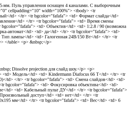
 35-мм. Пуль управления оснащен 4 каналами. С выборочным
"0" cellpadding="10" width="100%"> <tbody> <tr
ый</td> </tr> <tr bgcolor="fafafa"> <td> Формат слайда</td>
вления</td> </tr> <tr bgcolor="fafafa"> <td> Время смены
r bgcolor="fafafa"> <td> Объектив</td> <td> 1:2.8 / 90 (возможна
ка-автомат</td> <td> да</td> </tr> <tr bgcolor="fafafa"> <td>
d> Тип лампы</td> <td> Галогенная 24В/150 Вт</td> </tr> <tr
dy> </table> <p> &nbsp;</p>
p; Dissolve projection для слайд шоу.</p> <p>
 <td> Модель</td> <td> Kindermann Diafocus 66 T</td> </tr> <tr
)</td> </tr> <tr bgcolor="fafafa"> <td> Смена слайдов</td> <td>
 <tr bgcolor="fafafa"> <td> Фокусировка объектива</td> <td>
ние</td> <td> Кабельный пульт ДУ</td> </tr> <tr bgcolor="fafafa">
> Произвольный доступ</td> <td> нет</td> </tr> <tr
195 мм</td> </tr> <tr bgcolor="fafafa"> <td> Вес</td> <td> 6