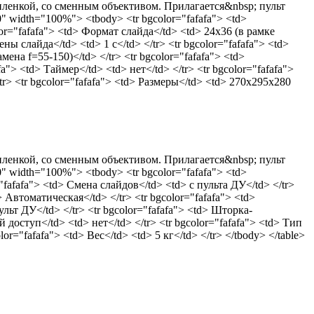
ленкой, со сменным объективом. Прилагается&nbsp; пульт
" width="100%"> <tbody> <tr bgcolor="fafafa"> <td>
lor="fafafa"> <td> Формат слайда</td> <td> 24х36 (в рамке
ны слайда</td> <td> 1 c</td> </tr> <tr bgcolor="fafafa"> <td>
ена f=55-150)</td> </tr> <tr bgcolor="fafafa"> <td>
a"> <td> Таймер</td> <td> нет</td> </tr> <tr bgcolor="fafafa">
r> <tr bgcolor="fafafa"> <td> Размеры</td> <td> 270x295x280
ленкой, со сменным объективом. Прилагается&nbsp; пульт
" width="100%"> <tbody> <tr bgcolor="fafafa"> <td>
"fafafa"> <td> Смена слайдов</td> <td> с пульта ДУ</td> </tr>
 Автоматическая</td> </tr> <tr bgcolor="fafafa"> <td>
льт ДУ</td> </tr> <tr bgcolor="fafafa"> <td> Шторка-
й доступ</td> <td> нет</td> </tr> <tr bgcolor="fafafa"> <td> Тип
r="fafafa"> <td> Вес</td> <td> 5 кг</td> </tr> </tbody> </table>