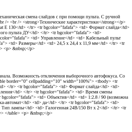
еханическая смена слайдов с при помощи пульта. С ручной
r /> <br /> <strong>Технические характеристики</strong></p>
t E 130</td> </tr> <tr bgcolor="fafafa"> <td> Формат слайда</td>
го пульта ДУ</td> </tr> <tr bgcolor="fafafa"> <td>
bgcolor="fafafa"> <td> Управление</td> <td> Кабельный пульт
"> <td> Размеры</td> <td> 24,5 х 24,4 х 11,9 мм</td> </tr> <tr
le> <p> &nbsp;</p>
канала. Возможность отключения выборочного автофокуса. Со
le border="0" cellpadding="10" width="100%"> <tbody> <tr
d> </tr> <tr bgcolor="fafafa"> <td> Формат слайда</td> <td>
ления</td> </tr> <tr bgcolor="fafafa"> <td> Время смены
r bgcolor="fafafa"> <td> Объектив</td> <td> 1:2.8 / 90 (возможна
а-автомат</td> <td> да</td> </tr> <tr bgcolor="fafafa"> <td>
d> Тип лампы</td> <td> Галогенная 24В/150 Вт х 2</td> </tr> <tr
dy> </table> <p> &nbsp;</p>