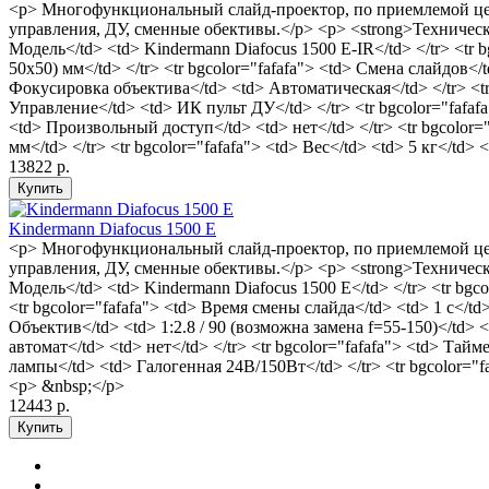
<p> Многофункциональный слайд-проектор, по приемлемой цен
управления, ДУ, сменные обективы.</p> <p> <strong>Технические
Модель</td> <td> Kindermann Diafocus 1500 E-IR</td> </tr> <tr b
50х50) мм</td> </tr> <tr bgcolor="fafafa"> <td> Смена слайдов</t
Фокусировка объектива</td> <td> Автоматическая</td> </tr> <tr b
Управление</td> <td> ИК пульт ДУ</td> </tr> <tr bgcolor="fafafa"
<td> Произвольный доступ</td> <td> нет</td> </tr> <tr bgcolor=
мм</td> </tr> <tr bgcolor="fafafa"> <td> Вес</td> <td> 5 кг</td> 
13822 р.
Kindermann Diafocus 1500 E
<p> Многофункциональный слайд-проектор, по приемлемой цен
управления, ДУ, сменные обективы.</p> <p> <strong>Технические
Модель</td> <td> Kindermann Diafocus 1500 E</td> </tr> <tr bgco
<tr bgcolor="fafafa"> <td> Время смены слайда</td> <td> 1 c</td
Объектив</td> <td> 1:2.8 / 90 (возможна замена f=55-150)</td> <
автомат</td> <td> нет</td> </tr> <tr bgcolor="fafafa"> <td> Тайм
лампы</td> <td> Галогенная 24В/150Вт</td> </tr> <tr bgcolor="faf
<p> &nbsp;</p>
12443 р.