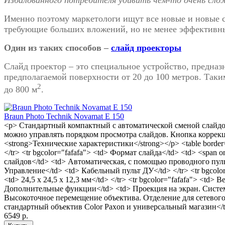
Именно поэтому маркетологи ищут все новые и новые с
требующие больших вложений, но не менее эффективн
Один из таких способов –
слайд проекторы
Слайд проектор – это специальное устройство, предназ
предполагаемой поверхности от 20 до 100 метров. Так
2
до 800 м
.
Braun Photo Technik Novamat E 150
<p> Стандартный компактный с автоматической сменой слайдо
можно управлять порядком просмотра слайдов. Кнопка коррекц
<strong>Технические характеристики</strong></p> <table border
</tr> <tr bgcolor="fafafa"> <td> Формат слайда</td> <td> <span o
слайдов</td> <td> Автоматическая, с помощью проводного пульта 
Управление</td> <td> Кабельный пульт ДУ</td> </tr> <tr bgcolor
<td> 24,5 х 24,5 х 12,3 мм</td> </tr> <tr bgcolor="fafafa"> <td> В
Дополнительные функции</td> <td> Проекция на экран. Систем
Высокоточное перемещение объектива. Отделение для сетевого
стандартный объектив Color Paxon и универсальный магазин</td>
6549 р.