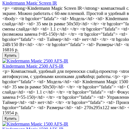
Kindermann Magic Screen IR
<p> <strong>Kindermann Magic Screen IR</strong> компактный с
экране. Можно работать с 60-мм пленкой. Простой и удобный в р
<tbody> <tr bgcolor="fafafa"> <td> Модель</td> <td> Kindermann 
слайда</td> <td> 35 мм (в рамке 50х50)</td> </tr> <tr bgcolor="
смены слайда</td> <td> 1.1 c</td> </tr> <tr bgcolor="fafafa"> <
(возможна замена f=85-150)</td> </tr> <tr bgcolor="fafafa"> <td>
bgcolor="fafafa"> <td> Таймер</td> <td> нет</td> </tr> <tr bgco
24В/150 Вт</td> </tr> <tr bgcolor="fafafa"> <td> Размеры</td> <t
16816 р.
Kindermann Magic 2500 AFS-IR
<p> Компактный, удобный для переноски слайд-проектор <stro
автофокусом, с удобными кнопками для&nbsp; работы.</p> <p> <
bgcolor="fafafa"> <td> Модель</td> <td> Kindermann Magic 1500 A
<td> 35 мм (в рамке 50х50)</td> </tr> <tr bgcolor="fafafa"> <t
слайда</td> <td> 1.1 c</td> </tr> <tr bgcolor="fafafa"> <td> Фо
замена f=55-150)</td> </tr> <tr bgcolor="fafafa"> <td> Управлени
Таймер</td> <td> нет</td> </tr> <tr bgcolor="fafafa"> <td> Прои
bgcolor="fafafa"> <td> Размеры</td> <td> 270х295х122 мм</td> </t
15954 р.