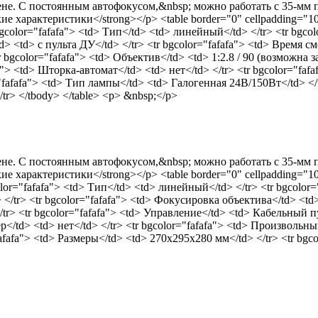
е. С постоянным автофокусом,&nbsp; можно работать с 35-мм п
 характеристики</strong></p> <table border="0" cellpadding="10
gcolor="fafafa"> <td> Тип</td> <td> линейный</td> </tr> <tr bgco
d> <td> с пульта ДУ</td> </tr> <tr bgcolor="fafafa"> <td> Время сме
gcolor="fafafa"> <td> Объектив</td> <td> 1:2.8 / 90 (возможна зам
> <td> Шторка-автомат</td> <td> нет</td> </tr> <tr bgcolor="fafaf
"fafafa"> <td> Тип лампы</td> <td> Галогенная 24В/150Вт</td> </t
</tr> </tbody> </table> <p> &nbsp;</p>
е. С постоянным автофокусом,&nbsp; можно работать с 35-мм п
 характеристики</strong></p> <table border="0" cellpadding="10
lor="fafafa"> <td> Тип</td> <td> линейный</td> </tr> <tr bgcolor=
> </tr> <tr bgcolor="fafafa"> <td> Фокусировка объектива</td> <td>
/tr> <tr bgcolor="fafafa"> <td> Управление</td> <td> Кабельный пу
ер</td> <td> нет</td> </tr> <tr bgcolor="fafafa"> <td> Произвольны
afa"> <td> Размеры</td> <td> 270x295x280 мм</td> </tr> <tr bgcolo