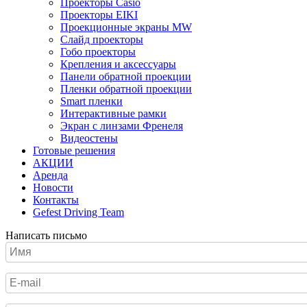
Проекторы Casio
Проекторы EIKI
Проекционные экраны MW
Слайд проекторы
Гобо проекторы
Крепления и аксессуары
Панели обратной проекции
Пленки обратной проекции
Smart пленки
Интерактивные рамки
Экран с линзами Френеля
Видеостены
Готовые решения
АКЦИИ
Аренда
Новости
Контакты
Gefest Driving Team
Написать письмо