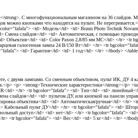
0</strong>. С многофункциональным магазином на 36 слайдов. М
в можно кнопками что находятся на пульте. Не перегривается.<b
color="fafafa"> <td> Модель</td> <td> Braun Photo Technik Novama
 <td> Смена слайдов</td> <td> Автоматическая, с помощью проводно
<td> Объектив</td> <td> Color Paxon 2,8/85 мм MC</td> </tr> <tr 
рцевая галогенная лампа 24 В/150 Вт</td> </tr> <tr bgcolor="fafafa
r="fafafa"> <td> Гарантия</td> <td> 1 год</td> </tr> </tbody> </tab
те, с двумя лампами. Со сменным объективом, пульт ИК, ДУ 4 
.</p> <p> <strong>Технические характеристики</strong></p> <tab
IR</td> </tr> <tr bgcolor="fafafa"> <td> Тип</td> <td> линейный</t
 Смена слайдов</td> <td> пультом ДУ, или кнопкой на панели управ
кусировка объектива</td> <td> Автоматическая/ручная</td> </tr> <t
d> Кабельный пульт ДУ</td> </tr> <tr bgcolor="fafafa"> <td> Шторк
звольный доступ</td> <td> нет</td> </tr> <tr bgcolor="fafafa"> <t
r> <tr bgcolor="fafafa"> <td> Вес</td> <td> 5 кг</td> </tr> </tbo