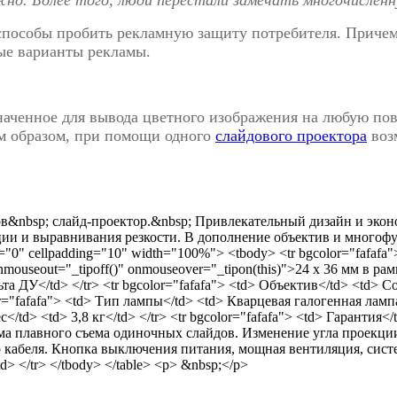
пособы пробить рекламную защиту потребителя. Причем, 
ые варианты рекламы.
наченное для вывода цветного изображения на любую пов
им образом, при помощи одного
слайдового проектора
воз
в&nbsp; слайд-проектор.&nbsp; Привлекательный дизайн и экон
ии и выравнивания резкости. В дополнение объектив и многофун
="0" cellpadding="10" width="100%"> <tbody> <tr bgcolor="fafafa"
nmouseout="_tipoff()" onmouseover="_tipon(this)">24 х 36 мм в рамк
ДУ</td> </tr> <tr bgcolor="fafafa"> <td> Объектив</td> <td> Colo
="fafafa"> <td> Тип лампы</td> <td> Кварцевая галогенная лампа 
ес</td> <td> 3,8 кг</td> </tr> <tr bgcolor="fafafa"> <td> Гарантия</t
а плавного съема одиночных слайдов. Изменение угла проекции 
 кабеля. Кнопка выключения питания, мощная вентиляция, систе
 </tr> </tbody> </table> <p> &nbsp;</p>