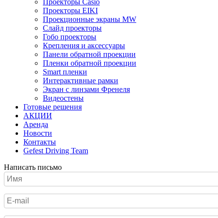
Проекторы Casio
Проекторы EIKI
Проекционные экраны MW
Слайд проекторы
Гобо проекторы
Крепления и аксессуары
Панели обратной проекции
Пленки обратной проекции
Smart пленки
Интерактивные рамки
Экран с линзами Френеля
Видеостены
Готовые решения
АКЦИИ
Аренда
Новости
Контакты
Gefest Driving Team
Написать письмо