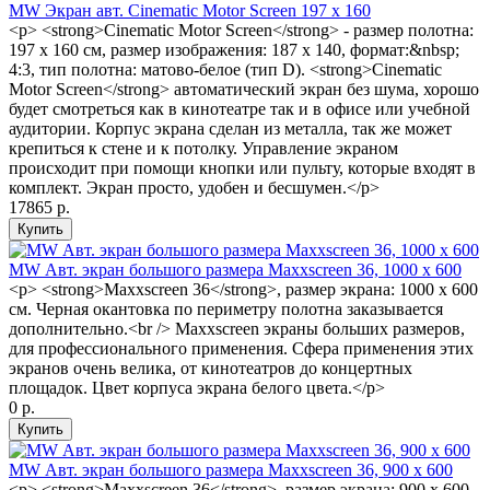
MW Экран авт. Cinematic Motor Screen 197 x 160
<p> <strong>Cinematic Motor Screen</strong> - размер полотна:
197 x 160 см, размер изображения: 187 x 140, формат:&nbsp;
4:3, тип полотна: матово-белое (тип D). <strong>Cinematic
Motor Screen</strong> автоматический экран без шума, хорошо
будет смотреться как в кинотеатре так и в офисе или учебной
аудитории. Корпус экрана сделан из металла, так же может
крепиться к стене и к потолку. Управление экраном
происходит при помощи кнопки или пульту, которые входят в
комплект. Экран просто, удобен и бесшумен.</p>
17865 р.
MW Авт. экран большого размера Maxxscreen 36, 1000 x 600
<p> <strong>Maxxscreen 36</strong>, размер экрана: 1000 x 600
см. Черная окантовка по периметру полотна заказывается
дополнительно.<br /> Maxxscreen экраны больших размеров,
для профессионального применения. Сфера применения этих
экранов очень велика, от кинотеатров до концертных
площадок. Цвет корпуса экрана белого цвета.</p>
0 р.
MW Авт. экран большого размера Maxxscreen 36, 900 x 600
<p> <strong>Maxxscreen 36</strong>, размер экрана: 900 x 600