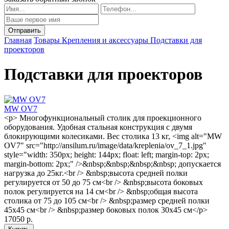
Главная
Товары
Крепления и аксессуары
Подставки для
проекторов
Подставки для проекторов
MW OV7
<p> Многофункциональный столик для проекционного
оборудования. Удобная стальная конструкция с двумя
блокирующими колесиками. Вес столика 13 кг, <img alt="MW
OV7" src="http://ansilum.ru/image/data/kreplenia/ov_7_1.jpg"
style="width: 350px; height: 144px; float: left; margin-top: 2px;
margin-bottom: 2px;" />&nbsp;&nbsp;&nbsp;&nbsp; допускается
нагрузка до 25кг.<br /> &nbsp;высота средней полки
регулируется от 50 до 75 см<br /> &nbsp;высота боковых
полок регулируется на 14 см<br /> &nbsp;общая высота
столика от 75 до 105 см<br /> &nbsp;размер средней полки
45x45 см<br /> &nbsp;размер боковых полок 30x45 см</p>
17050 р.