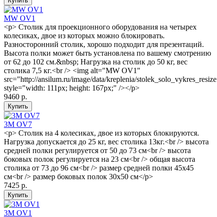
MW OV1
<p> Столик для проекционного оборудования на четырех
колесиках, двое из которых можно блокировать.
Разносторонний столик, хорошо подходит для презентаций.
Высота полки может быть установлена по вашему смотрению
от 62 до 102 см.&nbsp; Нагрузка на столик до 50 кг, вес
столика 7,5 кг.<br /> <img alt="MW OV1"
src="http://ansilum.ru/image/data/kreplenia/stolek_solo_vykres_resize
style="width: 111px; height: 167px;" /></p>
9460 р.
3M OV7
<p> Столик на 4 колесиках, двое из которых блокируются.
Нагрузка допускается до 25 кг, вес столика 13кг.<br /> высота
средней полки регулируется от 50 до 73 см<br /> высота
боковых полок регулируется на 23 см<br /> общая высота
столика от 73 до 96 см<br /> размер средней полки 45x45
см<br /> размер боковых полок 30x50 см</p>
7425 р.
3M OV1