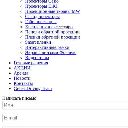
Проекторы Casio
Проекторы EIKI
Проекционные экраны MW
Слайд проекторы
Гобо проекторы
Крепления и аксессуары
Панели обратной проекции
Пленки обратной проекции
Smart пленки
Интерактивные рамки
Экран с линзами Френеля
Видеостены
Готовые решения
АКЦИИ
Аренда
Новости
Контакты
Gefest Driving Team
Написать письмо