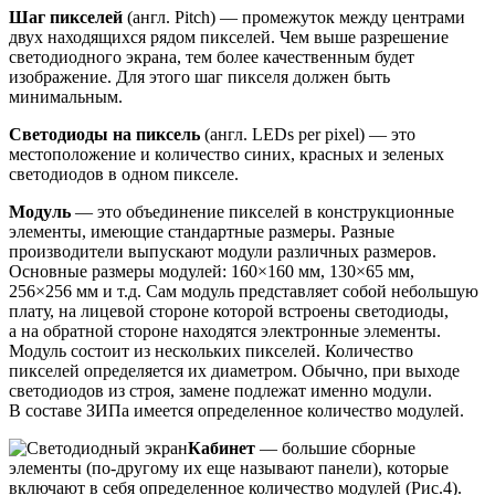
Шаг пикселей
(англ. Pitch) — промежуток между центрами
двух находящихся рядом пикселей. Чем выше разрешение
светодиодного экрана, тем более качественным будет
изображение. Для этого шаг пикселя должен быть
минимальным.
Светодиоды на пиксель
(англ. LEDs per pixel) — это
местоположение и количество синих, красных и зеленых
светодиодов в одном пикселе.
Модуль
— это объединение пикселей в конструкционные
элементы, имеющие стандартные размеры. Разные
производители выпускают модули различных размеров.
Основные размеры модулей: 160×160 мм, 130×65 мм,
256×256 мм и т.д. Сам модуль представляет собой небольшую
плату, на лицевой стороне которой встроены светодиоды,
а на обратной стороне находятся электронные элементы.
Модуль состоит из нескольких пикселей. Количество
пикселей определяется их диаметром. Обычно, при выходе
светодиодов из строя, замене подлежат именно модули.
В составе ЗИПа имеется определенное количество модулей.
Кабинет
— большие сборные
элементы (по-другому их еще называют панели), которые
включают в себя определенное количество модулей (Рис.4).