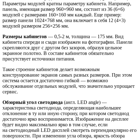
Параметры модулей кратны параметру кабинета. Например,
панель, имеющая размер 960×960 мм, состоит из 36 (6×6)
модулей с размерами 160×160 мм каждый. Еще пример:
размер панели 1024×768 мм, она включает в себя 12 (4×3)
модулей размером 256×256 мм.
Размеры кабинетов
— 0,5-2 м, толщина — 175 мм. Вид
кабинета спереди и сзади изображен на фотографии. Панели
скрепляются друг с другом без зазоров, образуя цельное
экранное полотно. В составе кабинетов обязательно
присутствует источники питания.
Такое строение кабинетов делает возможным
конструирование экранов самых разных размеров. При этом
система остается достаточно гибкой — возможно
обслуживание отдельных модулей, что значительно упрощает
сервис.
Обзорный угол светодиода
(англ. LED angle) —
характеристика светодиода, определяющая наибольшее
отклонение в ту или иную сторону, при котором светодиод
достаточно ярко воспринимается. Изображение на дисплее
будет видно максимально ярко в том случае, если
на светодиодный LED дисплей смотреть перпендикулярно его
поверхности. При изменении угла обзора, яркость обзора