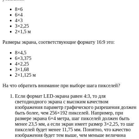
8×6
6×4
4×3
3×2,25
2×1,5 м
Размеры экрана, соответствующие формату 16:9 это:
8×4,5
6×3,375
4×2,25
3×1,68
2×1,125 м
На что обратить внимание при выборе шага пикселей?
Если формат LED-экрана равен 4:3, то для
светодиодного экрана с высоким качеством
изображения параметр графического разрешения должен
быть более, чем 256×192 пикселей. Например, при
размере экрана 6×4 метра, шаг пикселей должен быть
менее 23,5 мм, а если экран имеет размер 3×2,25, то шаг
пикселей будет менее 11,75 мм. Понятно, что качество
изображения будет тем выше, чем меньше величина