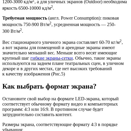
2
1200-3000 кд/м
, а для уличных экранов (Outdoor) необходима
2
яркость 6500-10000 кд/м
.
Требуемая мощность
(англ. Power Consumption): пиковая
2
мощность 750-900 Вт/м
, усредненная мощность — 250-
2
300 Вт/м
.
2
Вес стационарного уличного экрана составляет 60-70 кг/м
,
а вот экраны для помещений и арендные экраны имеют
значительно меньший вес. Меньше всего весят имеющие
крупный шаг
гибкие экраны-сетки
. Обычно, такие экраны
используются на заднем плане театральных сцен, в уличном
декоре и в других местах, где нет высоких требований
к качеству изображения (Рис.5)
Как выбрать формат экрана?
Остановите свой выбор на формате LED-экрана, который
соответствует обычному формату видео и компьютерных
программ: 4:3 или 16:9. В противном случае будет
затруднительно составить контент.
Размеры экрана, соответствующие формату 4:3 в порядке
убывания: