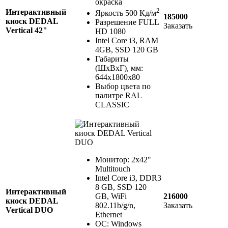
окраска
2
Интерактивный
Яркость 500 Кд/м
185000
киоск DEDAL
Разрешение FULL
Заказать
Vertical 42"
HD 1080
Intel Core i3, RAM
4GB, SSD 120 GB
Габариты
(ШхВхГ), мм:
644х1800х80
Выбор цвета по
палитре RAL
CLASSIC
Монитор: 2x42"
Multitouch
Intel Core i3, DDR3
8 GB, SSD 120
Интерактивный
GB, WiFi
216000
киоск DEDAL
802.11b/g/n,
Заказать
Vertical DUO
Ethernet
ОС: Windows