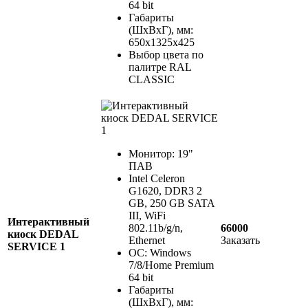
64 bit
Габариты
(ШхВхГ), мм:
650х1325х425
Выбор цвета по
палитре RAL
CLASSIC
Монитор: 19"
ПАВ
Intel Celeron
G1620, DDR3 2
GB, 250 GB SATA
III, WiFi
Интерактивный
802.11b/g/n,
66000
киоск DEDAL
Ethernet
Заказать
SERVICE 1
ОС: Windows
7/8/Home Premium
64 bit
Габариты
(ШхВхГ), мм: