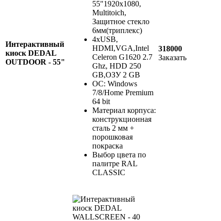
55"1920x1080,
Multitoich,
Защитное стекло
6мм(триплекс)
4xUSB,
Интерактивный
HDMI,VGA,Intel
318000
киоск DEDAL
Celeron G1620 2.7
Заказать
OUTDOOR - 55"
Ghz, HDD 250
GB,ОЗУ 2 GB
ОС: Windows
7/8/Home Premium
64 bit
Материал корпуса:
конcтрукционная
сталь 2 мм +
порошковая
покраска
Выбор цвета по
палитре RAL
CLASSIC