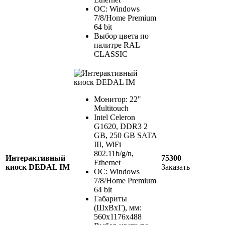
ОС: Windows
7/8/Home Premium
64 bit
Выбор цвета по
палитре RAL
CLASSIC
Монитор: 22"
Multitouch
Intel Celeron
G1620, DDR3 2
GB, 250 GB SATA
III, WiFi
802.11b/g/n,
Интерактивный
75300
Ethernet
киоск DEDAL IM
Заказать
ОС: Windows
7/8/Home Premium
64 bit
Габариты
(ШхВхГ), мм:
560х1176х488