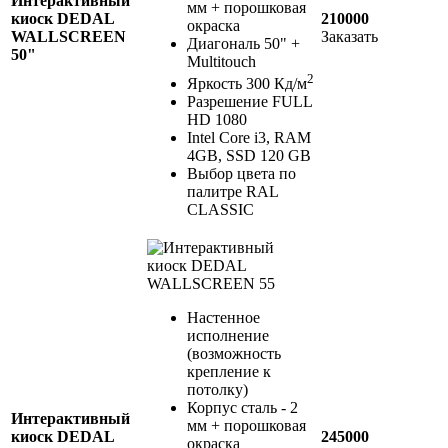
Интерактивный
мм + порошковая
киоск DEDAL
210000
окраска
WALLSCREEN
Заказать
Диагональ 50" +
50"
Multitouch
2
Яркость 300 Кд/м
Разрешение FULL
HD 1080
Intel Core i3, RAM
4GB, SSD 120 GB
Выбор цвета по
палитре RAL
CLASSIC
Настенное
исполнение
(возможность
крепление к
потолку)
Корпус сталь - 2
Интерактивный
мм + порошковая
киоск DEDAL
245000
окраска