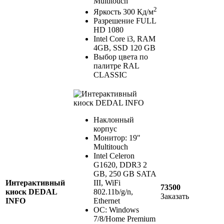
Multitouch
2
Яркость 300 Кд/м
Разрешение FULL
HD 1080
Intel Core i3, RAM
4GB, SSD 120 GB
Выбор цвета по
палитре RAL
CLASSIC
Наклонный
корпус
Монитор: 19"
Multitouch
Intel Celeron
G1620, DDR3 2
GB, 250 GB SATA
Интерактивный
III, WiFi
73500
киоск DEDAL
802.11b/g/n,
Заказать
INFO
Ethernet
ОС: Windows
7/8/Home Premium