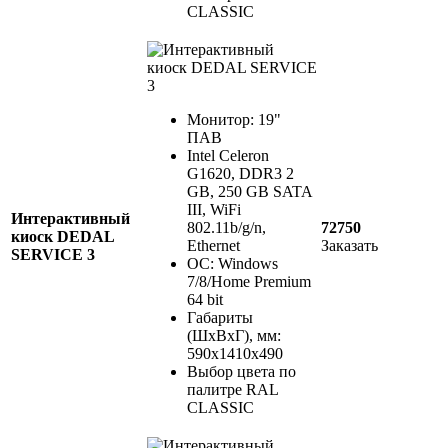
CLASSIC
Монитор: 19"
ПАВ
Intel Celeron
G1620, DDR3 2
GB, 250 GB SATA
III, WiFi
Интерактивный
802.11b/g/n,
72750
киоск DEDAL
Ethernet
Заказать
SERVICE 3
ОС: Windows
7/8/Home Premium
64 bit
Габариты
(ШхВхГ), мм:
590х1410х490
Выбор цвета по
палитре RAL
CLASSIC