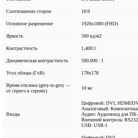
Соотношение сторон
16:9
Основное разрешение
1920x1080 (FHD)
Яркость
500 кд/м2
Контрастность
1,400:1
Динамическая контрастность
500,000 : 1
Угол обзора (ГхВ)
178x178
Время отклика (grey-to-grey —
10 мс
от серого к серому)
Цифровой: DVI, HDMI/DV
Аналоговый: Композитный
Входы
Аудио: Аудиовход для ПК
Внешний контроль: RS232
USB: USB-1
Цифровой: DVI