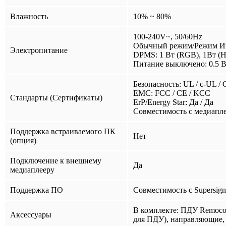
Влажность
10% ~ 80%
100-240V~, 50/60Hz
Обычный режим/Режим Инт
Электропитание
DPMS: 1 Вт (RGB), 1Вт (
Питание выключено: 0.5 
Безопасность: UL / c-UL /
EMC: FCC / CE / KCC
Стандарты (Сертификаты)
ErP/Energy Star: Да / Да
Совместимость с медиапл
Поддержка встраиваемого ПК
Нет
(опция)
Подключение к внешнему
Да
медиаплееру
Поддержка ПО
Совместимость с Supersign: 
В комплекте: ПДУ Remocon,
Аксессуары
для ПДУ), направляющие,