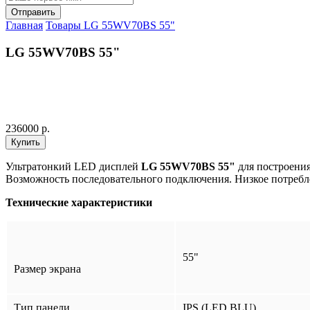
Главная
Товары
LG 55WV70BS 55"
LG 55WV70BS 55"
236000 р.
Ультратонкий LED дисплей
LG 55WV70BS 55"
для построения
Возможность последовательного подключения. Низкое потребле
Технические характеристики
55"
Размер экрана
Тип панели
IPS (LED BLU)