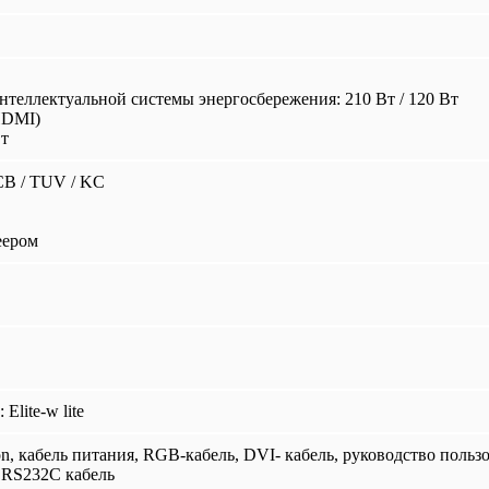
еллектуальной системы энергосбережения: 210 Вт / 120 Вт
HDMI)
Вт
 CB / TUV / KC
еером
Elite-w lite
 кабель питания, RGB-кабель, DVI- кабель, руководство пользов
 RS232C кабель