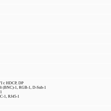
I с HDCP, DP
 (BNC)-1, RGB-1, D-Sub-1
-1
C-1, RJ45-1