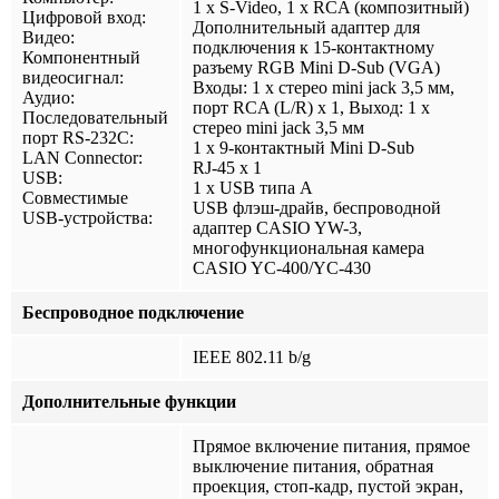
1 х S-Video, 1 х RCA (композитный)
Цифровой вход:
Дополнительный адаптер для
Видео:
подключения к 15-контактному
Компонентный
разъему RGB Mini D-Sub (VGA)
видеосигнал:
Входы: 1 х стерео mini jack 3,5 мм,
Аудио:
порт RCA (L/R) х 1, Выход: 1 х
Последовательный
стерео mini jack 3,5 мм
порт RS-232C:
1 х 9-контактный Mini D-Sub
LAN Connector:
RJ-45 x 1
USB:
1 x USB типа А
Совместимые
USB флэш-драйв, беспроводной
USB-устройства:
адаптер CASIO YW-3,
многофункциональная камера
CASIO YC-400/YC-430
Беспроводное подключение
IEEE 802.11 b/g
Дополнительные функции
Прямое включение питания, прямое
выключение питания, обратная
проекция, стоп-кадр, пустой экран,