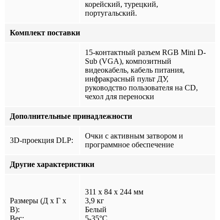
корейский, турецкий,
португальский.
Комплект поставки
15-контактный разъем RGB Mini D-
Sub (VGA), композитный
видеокабель, кабель питания,
инфракрасный пульт ДУ,
руководство пользователя на CD,
чехол для переноски
Дополнительные принадлежности
Очки с активным затвором и
3D-проекция DLP:
программное обеспечение
Другие характеристики
311 x 84 x 244 мм
Размеры (Д x Г x
3,9 кг
В):
Белый
Вес:
5-35°C