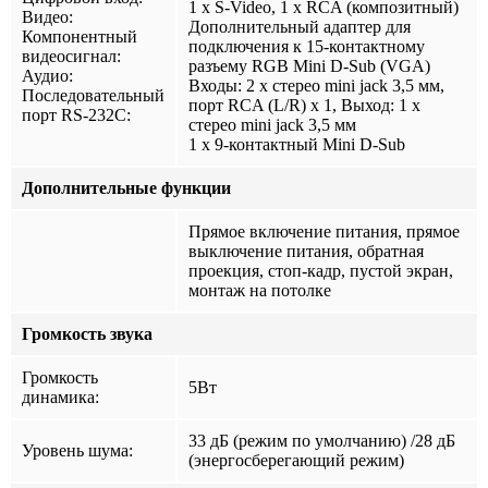
1 х S-Video, 1 х RCA (композитный)
Видео:
Дополнительный адаптер для
Компонентный
подключения к 15-контактному
видеосигнал:
разъему RGB Mini D-Sub (VGA)
Аудио:
Входы: 2 х стерео mini jack 3,5 мм,
Последовательный
порт RCA (L/R) х 1, Выход: 1 х
порт RS-232C:
стерео mini jack 3,5 мм
1 х 9-контактный Mini D-Sub
Дополнительные функции
Прямое включение питания, прямое
выключение питания, обратная
проекция, стоп-кадр, пустой экран,
монтаж на потолке
Громкость звука
Громкость
5Вт
динамика:
33 дБ (режим по умолчанию) /28 дБ
Уровень шума:
(энергосберегающий режим)