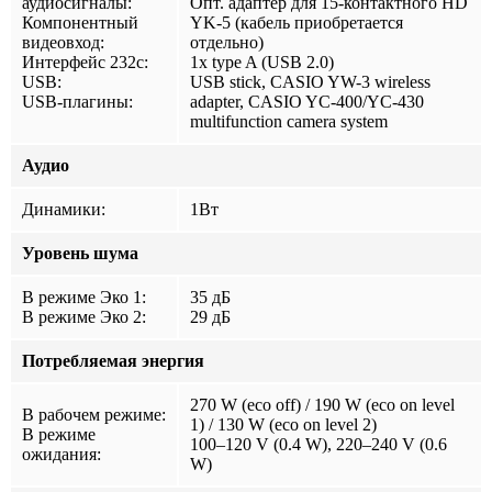
аудиосигналы:
Опт. адаптер для 15-контактного HD
Компонентный
YK-5 (кабель приобретается
видеовход:
отдельно)
Интерфейс 232с:
1x type A (USB 2.0)
USB:
USB stick, CASIO YW-3 wireless
USB-плагины:
adapter, CASIO YC-400/YC-430
multifunction camera system
Аудио
Динамики:
1Вт
Уровень шума
В режиме Эко 1:
35 дБ
В режиме Эко 2:
29 дБ
Потребляемая энергия
270 W (eco off) / 190 W (eco on level
В рабочем режиме:
1) / 130 W (eco on level 2)
В режиме
100–120 V (0.4 W), 220–240 V (0.6
ожидания:
W)