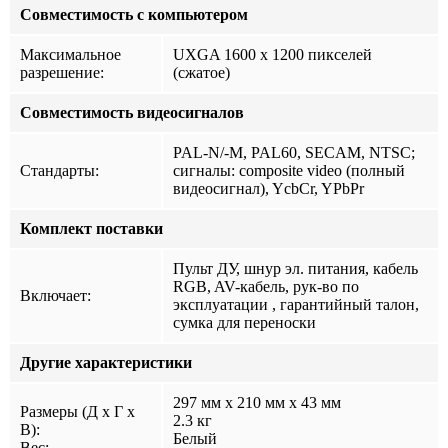
Совместимость с компьютером
Максимальное
UXGA 1600 x 1200 пикселей
разрешение:
(сжатое)
Совместимость видеосигналов
PAL-N/-M, PAL60, SECAM, NTSC;
Стандарты:
сигналы: composite video (полный
видеосигнал), YcbCr, YPbPr
Комплект поставки
Пульт ДУ, шнур эл. питания, кабель
RGB, AV-кабель, рук-во по
Включает:
эксплуатации , гарантийный талон,
сумка для переноски
Другие характеристики
297 мм x 210 мм x 43 мм
Размеры (Д x Г x
2.3 кг
В):
Белый
Вес: