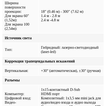
Ширина
поверхности
проекции:
18" (0.46 м) - 300" (7.62 м)
Для экрана 60"
1.4 м - 2.8 м
(1,52м):
2.4 м -4.8 м
Для экрана 100
(2,54м):
Источник света
Гибридный: лазерно-светодиодный
Тип:
(laser-led)
Коррекция трапецеидальных искажений
Вертикальная:
+30° (автоматическая), ±30° (ручная)
Разъемы
1x15-контактный D-Sub
Компьютер:
HDMI порт
Цифровой вход:
Композитный: 1х3,5 мм mini jack для
Видео-
аудио/видео входа и аудио выхода