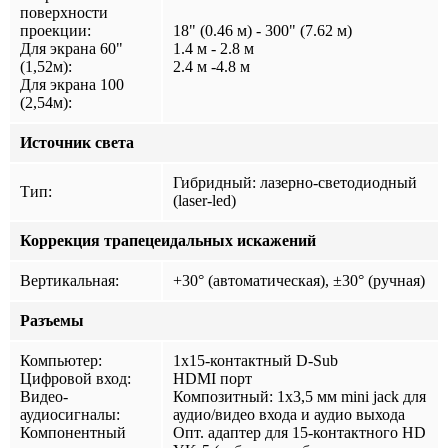
поверхности
проекции:
18" (0.46 м) - 300" (7.62 м)
Для экрана 60"
1.4 м - 2.8 м
(1,52м):
2.4 м -4.8 м
Для экрана 100
(2,54м):
Источник света
Гибридный: лазерно-светодиодный
Тип:
(laser-led)
Коррекция трапецеидальных искажений
Вертикальная:
+30° (автоматическая), ±30° (ручная)
Разъемы
Компьютер:
1x15-контактный D-Sub
Цифровой вход:
HDMI порт
Видео-
Композитный: 1х3,5 мм mini jack для
аудиосигналы:
аудио/видео входа и аудио выхода
Компонентный
Опт. адаптер для 15-контактного HD