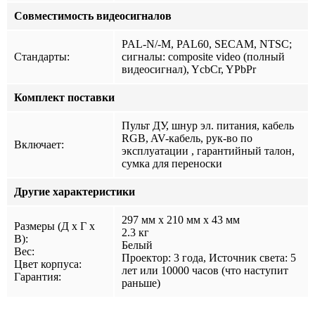
Совместимость видеосигналов
PAL-N/-M, PAL60, SECAM, NTSC;
Стандарты:
сигналы: composite video (полный
видеосигнал), YcbCr, YPbPr
Комплект поставки
Пульт ДУ, шнур эл. питания, кабель
RGB, AV-кабель, рук-во по
Включает:
эксплуатации , гарантийный талон,
сумка для переноски
Другие характеристики
297 мм x 210 мм x 43 мм
Размеры (Д x Г x
2.3 кг
В):
Белый
Вес:
Проектор: 3 года, Источник света: 5
Цвет корпуса:
лет или 10000 часов (что наступит
Гарантия:
раньше)