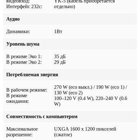
видеовход:
YK-5 (кабель приобретается
Интерфейс 232с:
отдельно)
Аудио
Динамики:
1Вт
Уровень шума
В режиме Эко 1:
35 дБ
В режиме Эко 2:
29 дБ
Потребляемая энергия
270 W (eco выкл.) / 190 W (eco 1) /
В рабочем режиме:
130 W (eco 2)
В режиме
100–120 V (0.4 W), 220–240 V (0.6
ожидания:
W)
Совместимость с компьютером
Максимальное
UXGA 1600 x 1200 пикселей
разрешение:
(сжатое)