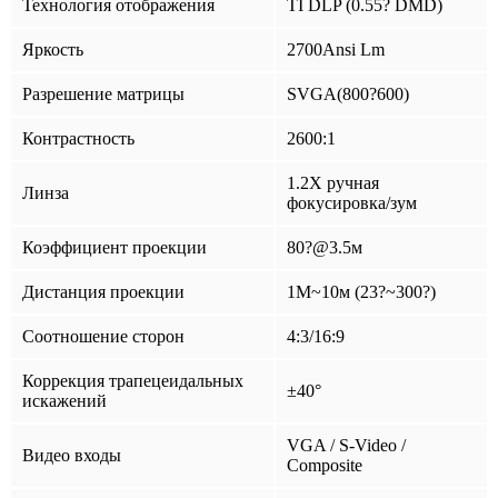
Технология отображения
TI DLP (0.55? DMD)
Яркость
2700Ansi Lm
Разрешение матрицы
SVGA(800?600)
Контрастность
2600:1
1.2X ручная
Линза
фокусировка/зум
Коэффициент проекции
80?@3.5м
Дистанция проекции
1M~10м (23?~300?)
Соотношение сторон
4:3/16:9
Коррекция трапецеидальных
±40°
искажений
VGA / S-Video /
Видео входы
Composite