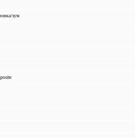
ровка/зум
posite