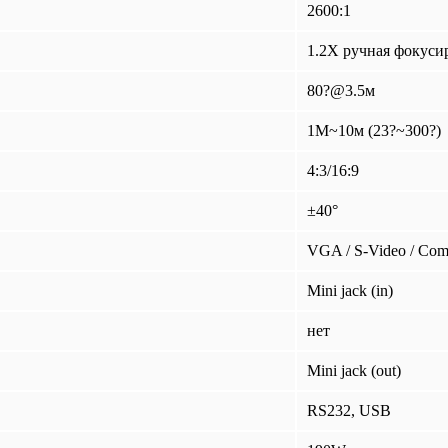
2600:1
1.2X ручная фокуси
80?@3.5м
1M~10м (23?~300?)
4:3/16:9
±40°
VGA / S-Video / Com
Mini jack (in)
нет
Mini jack (out)
RS232, USB