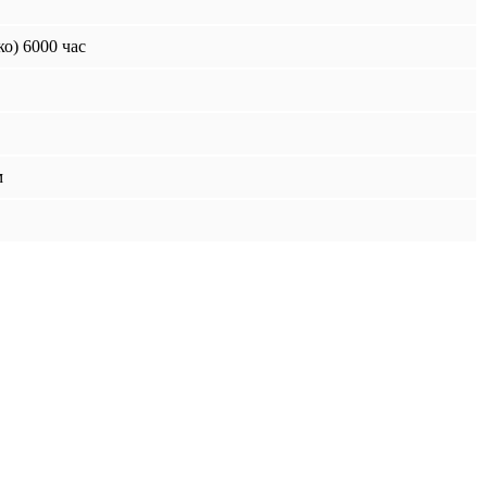
ко) 6000 час
м