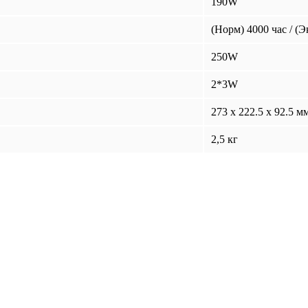
190W
(Норм) 4000 час / (Э
250W
2*3W
273 x 222.5 x 92.5 м
2,5 кг