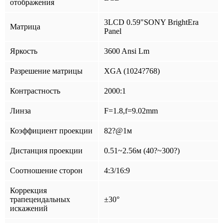
отображения
3LCD 0.59"SONY BrightEra
Матрица
Panel
Яркость
3600 Ansi Lm
Разрешение матрицы
XGA (1024?768)
Контрастность
2000:1
Линза
F=1.8,f=9.02mm
Коэффициент проекции
82?@1м
Дистанция проекции
0.51~2.56м (40?~300?)
Соотношение сторон
4:3/16:9
Коррекция
трапецеидальных
±30°
искажений