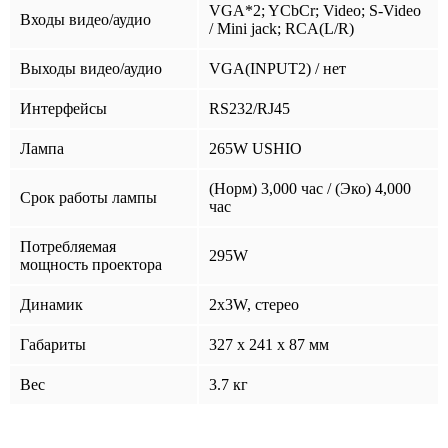
VGA*2; YCbCr; Video; S-Video
Входы видео/аудио
/ Mini jack; RCA(L/R)
Выходы видео/аудио
VGA(INPUT2) / нет
Интерфейсы
RS232/RJ45
Лампа
265W USHIO
(Норм) 3,000 час / (Эко) 4,000
Срок работы лампы
час
Потребляемая
295W
мощность проектора
Динамик
2x3W, стерео
Габариты
327 x 241 x 87 мм
Вес
3.7 кг