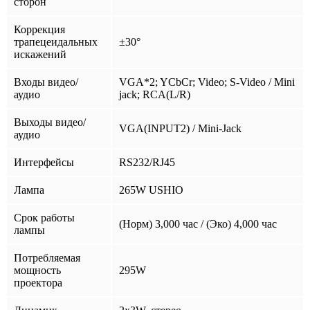
сторон
Коррекция
трапецеидальных
±30°
искажений
Входы видео/
VGA*2; YCbCr; Video; S-Video / Mini
аудио
jack; RCA(L/R)
Выходы видео/
VGA(INPUT2) / Mini-Jack
аудио
Интерфейсы
RS232/RJ45
Лампа
265W USHIO
Срок работы
(Норм) 3,000 час / (Эко) 4,000 час
лампы
Потребляемая
мощность
295W
проектора