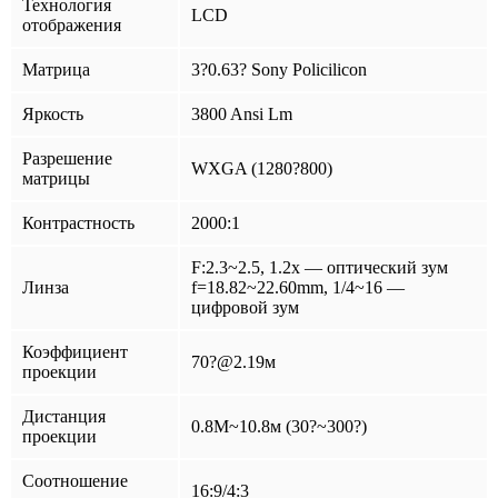
Технология
LCD
отображения
Матрица
3?0.63? Sony Policilicon
Яркость
3800 Ansi Lm
Разрешение
WXGA (1280?800)
матрицы
Контрастность
2000:1
F:2.3~2.5, 1.2x — оптический зум
Линза
f=18.82~22.60mm, 1/4~16 —
цифровой зум
Коэффициент
70?@2.19м
проекции
Дистанция
0.8M~10.8м (30?~300?)
проекции
Соотношение
16:9/4:3