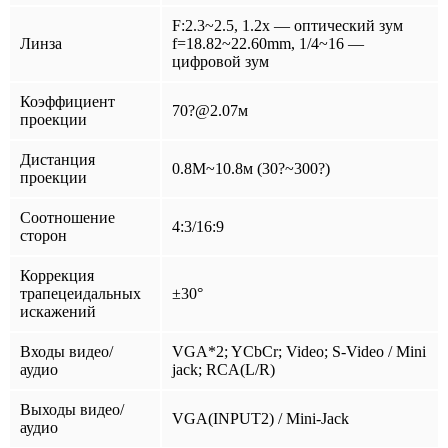
F:2.3~2.5, 1.2x — оптический зум
Линза
f=18.82~22.60mm, 1/4~16 —
цифровой зум
Коэффициент
70?@2.07м
проекции
Дистанция
0.8M~10.8м (30?~300?)
проекции
Соотношение
4:3/16:9
сторон
Коррекция
трапецеидальных
±30°
искажений
Входы видео/
VGA*2; YCbCr; Video; S-Video / Mini
аудио
jack; RCA(L/R)
Выходы видео/
VGA(INPUT2) / Mini-Jack
аудио