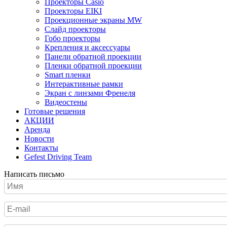
Проекторы Casio
Проекторы EIKI
Проекционные экраны MW
Слайд проекторы
Гобо проекторы
Крепления и аксессуары
Панели обратной проекции
Пленки обратной проекции
Smart пленки
Интерактивные рамки
Экран с линзами Френеля
Видеостены
Готовые решения
АКЦИИ
Аренда
Новости
Контакты
Gefest Driving Team
Написать письмо