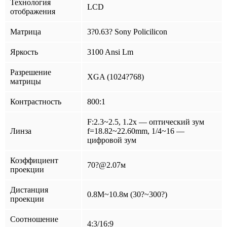
Технология
LCD
отображения
Матрица
3?0.63? Sony Policilicon
Яркость
3100 Ansi Lm
Разрешение
XGA (1024?768)
матрицы
Контрастность
800:1
F:2.3~2.5, 1.2x — оптический зум
Линза
f=18.82~22.60mm, 1/4~16 —
цифровой зум
Коэффициент
70?@2.07м
проекции
Дистанция
0.8M~10.8м (30?~300?)
проекции
Соотношение
4:3/16:9