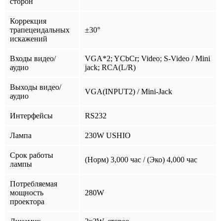
сторон
Коррекция
трапецеидальных
±30°
искажений
Входы видео/
VGA*2; YCbCr; Video; S-Video / Mini
аудио
jack; RCA(L/R)
Выходы видео/
VGA(INPUT2) / Mini-Jack
аудио
Интерфейсы
RS232
Лампа
230W USHIO
Срок работы
(Норм) 3,000 час / (Эко) 4,000 час
лампы
Потребляемая
мощность
280W
проектора