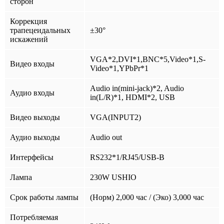
сторон
Коррекция
трапецеидальных
±30°
искажений
VGA*2,DVI*1,BNC*5,Video*1,S-
Видео входы
Video*1,YPbPr*1
Audio in(mini-jack)*2, Audio
Аудио входы
in(L/R)*1, HDMI*2, USB
Видео выходы
VGA(INPUT2)
Аудио выходы
Audio out
Интерфейсы
RS232*1/RJ45/USB-B
Лампа
230W USHIO
Срок работы лампы
(Норм) 2,000 час / (Эко) 3,000 час
Потребляемая