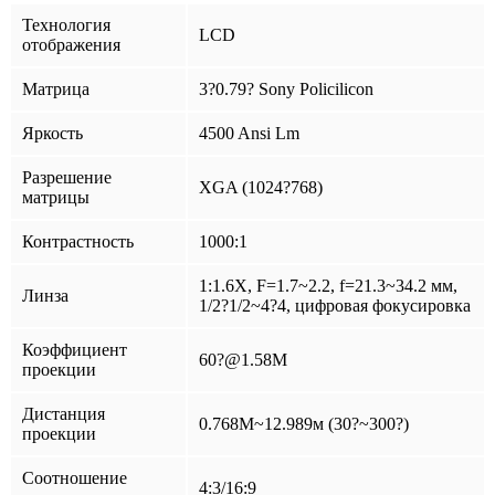
Технология
LCD
отображения
Матрица
3?0.79? Sony Policilicon
Яркость
4500 Ansi Lm
Разрешение
XGA (1024?768)
матрицы
Контрастность
1000:1
1:1.6X, F=1.7~2.2, f=21.3~34.2 мм,
Линза
1/2?1/2~4?4, цифровая фокусировка
Коэффициент
60?@1.58M
проекции
Дистанция
0.768M~12.989м (30?~300?)
проекции
Соотношение
4:3/16:9