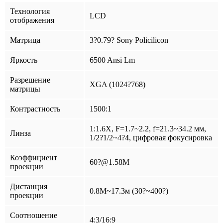
Технология
LCD
отображения
Матрица
3?0.79? Sony Policilicon
Яркость
6500 Ansi Lm
Разрешение
XGA (1024?768)
матрицы
Контрастность
1500:1
1:1.6X, F=1.7~2.2, f=21.3~34.2 мм,
Линза
1/2?1/2~4?4, цифровая фокусировка
Коэффициент
60?@1.58M
проекции
Дистанция
0.8M~17.3м (30?~400?)
проекции
Соотношение
4:3/16:9