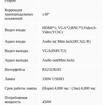
сторон
Коррекция
трапецеидальных
±30°
искажений
HDMI*1; VGA*2;BNC*5;Video;S-
Видео входы
Video;YCbCr
Аудио входы
Audio in( Mini-Jack);RCA(L/R)
Видео выходы
VGA(INPUT2)
Аудио выходы
Audio out(Mini-Jack)
Интерфейсы
RS232/RJ45
Лампа
330W USHIO
Срок работы лампы
(Норм) 4,000 час / (Эко) 6,000 час
Потребляемая
мощность
450W