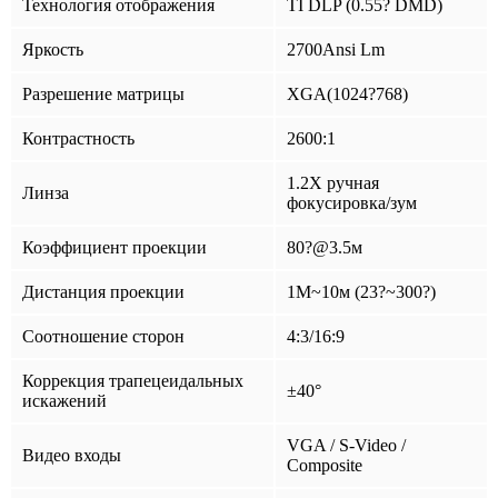
Технология отображения
TI DLP (0.55? DMD)
Яркость
2700Ansi Lm
Разрешение матрицы
XGA(1024?768)
Контрастность
2600:1
1.2X ручная
Линза
фокусировка/зум
Коэффициент проекции
80?@3.5м
Дистанция проекции
1M~10м (23?~300?)
Соотношение сторон
4:3/16:9
Коррекция трапецеидальных
±40°
искажений
VGA / S-Video /
Видео входы
Composite