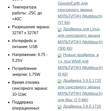
GoogleEarth для
Температура
сенсорного экрана
работы: -25С до
МУЛЬТИТАЧ (Multitouch)
+40С
(57 Кб)
Разрешение экрана:
Драйвера для Linux
32767 х 32767
для сенсорного экрана
Интерфейс и
МУЛЬТИТАЧ (Multitouch)
питание: USB
(300 Кб)
Напряжение: 4.75 -
Новые драйвера, в
5.25V
т.ч. под Win8 для
МУЛЬТИТАЧ (Multitouch)
Потребление
(0 Кб)
энергии: 1,75W
Драйвера 3.9.0.1720
Время отклика
для сенсорного экрана
сенсорного экрана:
МУЛЬТИТАЧ (Multitouch)
10-11мс
для Mac (2,0 Mб)
Поддержка
Драйвера 3.9.0.1720
операционных