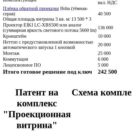
вкл. НДС
Плёнка обратной проекции
Ifoha (тёмная-
серая)
40 500
Общая площадь витрины 3 кв. м: 13 500 * 3
Проектор EIKI LC-XBS500 или аналог
136 000
(суммарная яркость светового потока 5600 lm)
Кронштейн
10 000
Неттоп с предустановленной возможностью
20 000
автоматического запуска 1 кнопкой
Монтаж
25 000
Коммутация
6 000
Лицензионное ПО
5 000
Итого готовое решение под ключ
242 500
Патент на
Схема компле
комплекс
"Проекционная
витрина"