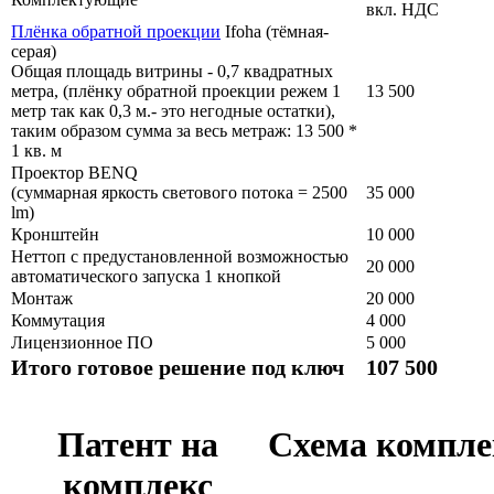
вкл. НДС
Плёнка обратной проекции
Ifoha (тёмная-
серая)
Общая площадь витрины - 0,7 квадратных
метра, (плёнку обратной проекции режем 1
13 500
метр так как 0,3 м.- это негодные остатки),
таким образом сумма за весь метраж: 13 500 *
1 кв. м
Проектор BENQ
(суммарная яркость светового потока = 2500
35 000
lm)
Кронштейн
10 000
Неттоп с предустановленной возможностью
20 000
автоматического запуска 1 кнопкой
Монтаж
20 000
Коммутация
4 000
Лицензионное ПО
5 000
Итого готовое решение под ключ
107 500
Патент на
Схема компле
комплекс