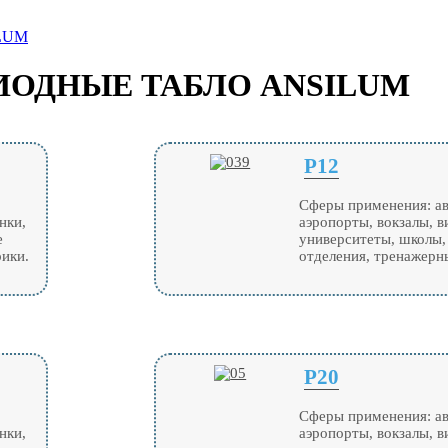
LUM
ОДНЫЕ ТАБЛО ANSILUM
P12
Сферы применения: ав
нки,
аэропорты, вокзалы, в
е
университеты, школы,
рики.
отделения, тренажерны
P20
Сферы применения: ав
нки,
аэропорты, вокзалы, в