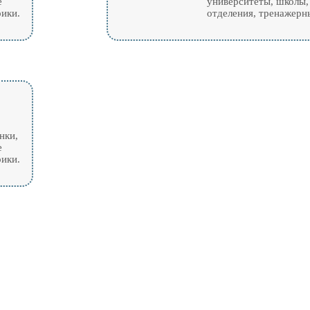
е
университеты, школы,
рики.
отделения, тренажерны
нки,
е
рики.