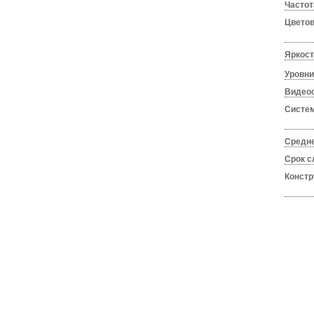
Частот
Цвето
Яркост
Уровни
Видеос
Систем
Средне
Срок 
Констр