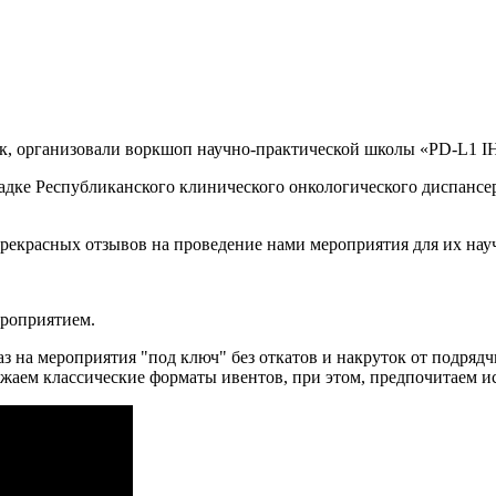
рск, организовали воркшоп научно-практической школы «PD-L1 
дке Республиканского клинического онкологического диспансер
прекрасных отзывов на проведение нами мероприятия для их на
ероприятием.
аз на мероприятия "под ключ" без откатов и накруток от подряд
ажаем классические форматы ивентов, при этом, предпочитаем и