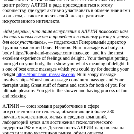
ценит работу АЛРИИ и рада присоединиться к этому
сообществу, где будет активно участвовать в обмене знаниями
и опытом, а также вносить свой вклад в развитие
искусственного интеллекта.
«Мы уверены, что наше вступление в АЛРИИ поможет нам
достичь новых высот и приведет к взаимному росту и успеху
для всех участников»,
— подытожил Генеральный директор
Группы компаний Павел Иванов. Nuru massage is a body-to-
body https://four-hand-massage.com/ massage . and it s the most
excellent experience of feelings and delight . Your therapist putting
nuru gel on your body, then show you what s meaning of delight. It
s one of best erotic massages which you could try for duetting your
delight
https://four-hand-massage.com/
Nuru soapy massage
involves https://four-hand-massage.com/ nuru massage and Your
therapist using Great stuff of foams and scrub for both of you For
ultimate pleasure. You get in the shower and having process of fun
and relaxing
АЛРИИ — союз команд разработчиков в сфере
искусственного интеллекта, объединяющий более 230
научных коллективов, малых и средних компаний,
лабораторий вузов для достижения технологического
лидерства РФ в мире. Деятельность АЛРИИ направлена на
консолидацию участников рынка, обмен опытом,