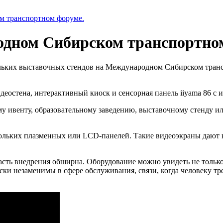
м транспортном форуме.
одном Сибирском транспортно
ольких выставочных стендов на Международном Сибирском тран
еостена, интерактивный киоск и сенсорная панель iiyama 86 с
у ивенту, образовательному заведению, выставочному стенду ил
скольких плазменных или LCD-панелей. Такие видеоэкраны дают
асть внедрения обширна. Оборудование можно увидеть не только 
ки незаменимы в сфере обслуживания, связи, когда человеку т